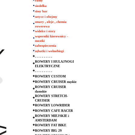
ramy
siodełka
sissy bar
sztyce i obejmy
smary , oleje , chemia
rowerowa
widelce i stery
wsporniki kierownicy -
mostki
zabezpieczenia
zębatki i wolnobiegi
. . . . . . . . . .
ROWERY I HULAJNOGI
ELEKTRYCZNE
. . . . . . . . . .
ROWERY CUSTOM
ROWERY CRUISER męskie
ROWERY CRUISER
damskie
ROWERY STRETCH-
CRUISER
ROWERY LOWRIDER
ROWERY CAFE RACER
ROWERY MIEJSKIE i
AMSTERDAM
ROWERY FAT BIKE
ROWERY BIG 29