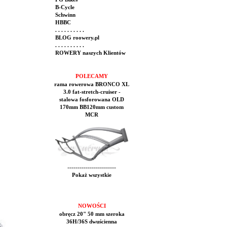
B-Cycle
Schwinn
HBBC
. . . . . . . . . .
BLOG roowery.pl
. . . . . . . . . .
ROWERY naszych Klientów
POLECAMY
rama rowerowa BRONCO XL
3.0 fat-stretch-cruiser -
stalowa fosforowana OLD
170mm BB120mm custom
MCR
------------------------
Pokaż wszystkie
NOWOŚCI
obręcz 20" 50 mm szeroka
36H/36S dwuścienna