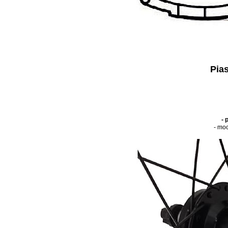
Pia
- 
- mo