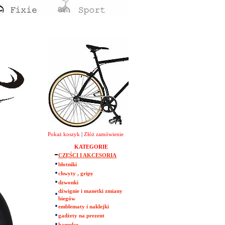
Pokaż koszyk
|
Złóż zamówienie
KATEGORIE
CZĘŚCI I AKCESORIA
błotniki
chwyty , gripy
dzwonki
dźwignie i manetki zmiany
biegów
emblematy i naklejki
gadżety na prezent
hamulce