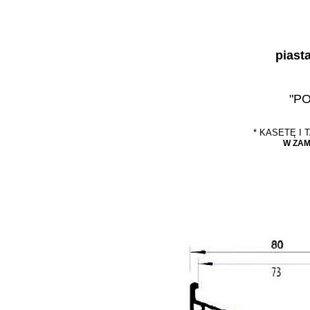
piast
"P
* KASETĘ I
W ZAM