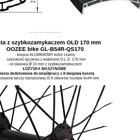
- - - - - - - - - - - - - - -
sta z szybkozamykaczem OLD 170 mm
OOZEE bike
GL-B54R-QS170
- korpus ALUMINIOWY kolor czarny
- szerokość łączenia z widelcem O.L.D. 170 mm
- oś stalowa
Ø 10 mm
z szybkozamykaczem
ŁOŻYSKA MASZYNOWE
piasta dedykowana do współpracy z 8-biegową kasetą
cowanie tarczy hamulcowej IS 6 otworów rozstaw 6x44 mm