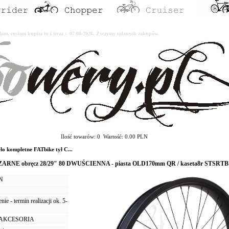
erdam, custom kupisz tu i teraz : 07-08-2026. Życzymy udanych zakupów.
Ilość towarów: 0 Wartość: 0.00 PLN
 kompletne FATbike tył C...
 CZARNE obręcz 28/29" 80 DWUŚCIENNA - piasta OLD170mm QR / kaseta8r STSRTB
LN
ie - termin realizacji ok. 5-
I AKCESORIA