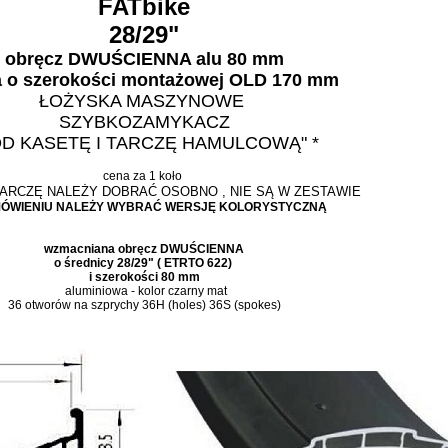
FATbike
28/29"
obręcz DWUŚCIENNA alu 80 mm
a o szerokości montażowej OLD 170 mm
ŁOŻYSKA MASZYNOWE
SZYBKOZAMYKACZ
OD KASETĘ I TARCZĘ HAMULCOWĄ"
*
cena za 1 koło
 TARCZĘ NALEŻY DOBRAĆ OSOBNO , NIE SĄ W ZESTAWIE
ÓWIENIU NALEŻY WYBRAĆ WERSJĘ KOLORYSTYCZNĄ
wzmacniana obręcz DWUŚCIENNA
o średnicy 28/29" ( ETRTO 622)
i szerokości 80 mm
aluminiowa - kolor czarny mat
36 otworów na szprychy 36H (holes) 36S (spokes)