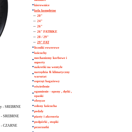
kierownice
koła kompletne
--
20"
--
24"
--
26"
--
26" FATBIKE
--
28 / 29"
--
29" FAT
liczniki rowerowe
łańcuchy
mechanizmy korbowe i
suporty
nakretki na wentyle
narzędzia & klimatyczny
warsztat
osprzęt bagażowy
oświetlenie
ogumienie - opony , dętki ,
opaski
obręcze
osłony łańcucha
hy - SREBRNE
pedały
y - SREBRNE
piasty i akcesoria
podpórki , stopki
y - CZARNE
przerzutki