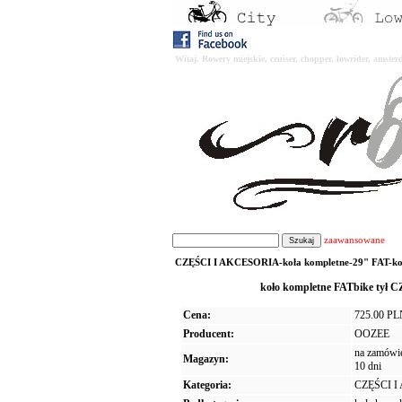
Witaj. Rowery miejskie, cruiser, chopper, lowrider, amst
zaawansowane
CZĘŚCI I AKCESORIA-koła kompletne-29" FAT-koło
koło kompletne FATbike tył
Cena:
725.00 P
Producent:
OOZEE
na zamówien
Magazyn:
10 dni
Kategoria:
CZĘŚCI 