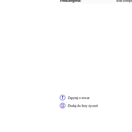
Podkategoria:
koła kompl
Zapytaj o towar
Dodaj do listy życzeń