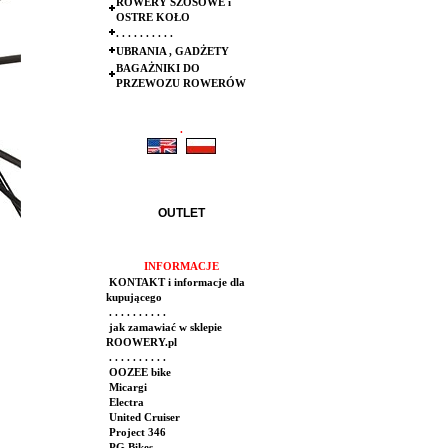
ROWERY SZOSOWE i
OSTRE KOŁO
. . . . . . . . . .
UBRANIA , GADŻETY
BAGAŻNIKI DO
PRZEWOZU ROWERÓW
.
.
OUTLET
INFORMACJE
KONTAKT i informacje dla
kupującego
. . . . . . . . . .
jak zamawiać w sklepie
ROOWERY.pl
. . . . . . . . . .
OOZEE bike
Micargi
Electra
United Cruiser
Project 346
PG Bikes