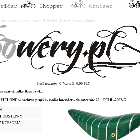
erdam, custom kupisz tu i teraz : 09-08-2026. Życzymy udanych zakupów.
Ilość towarów: 0 Wartość: 0.00 PLN
seat-siodełko Banana vi...
l ZIELONE w srebrne prążki - siodło lowrider - do rowerów 20" CCHL-2002-G
LN
T DOSTĘPNY
I AKCESORIA