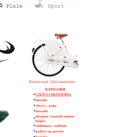
Pokaż koszyk
|
Złóż zamówienie
KATEGORIE
CZĘŚCI I AKCESORIA
błotniki
chwyty , gripy
dzwonki
dźwignie i manetki zmiany
biegów
emblematy i naklejki
gadżety na prezent
hamulce