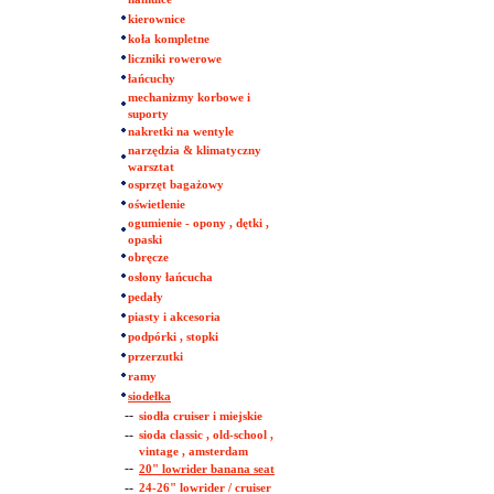
kierownice
koła kompletne
liczniki rowerowe
łańcuchy
mechanizmy korbowe i
suporty
nakretki na wentyle
narzędzia & klimatyczny
warsztat
osprzęt bagażowy
oświetlenie
ogumienie - opony , dętki ,
opaski
obręcze
osłony łańcucha
pedały
piasty i akcesoria
podpórki , stopki
przerzutki
ramy
siodełka
--
siodła cruiser i miejskie
--
sioda classic , old-school ,
vintage , amsterdam
--
20" lowrider banana seat
--
24-26" lowrider / cruiser