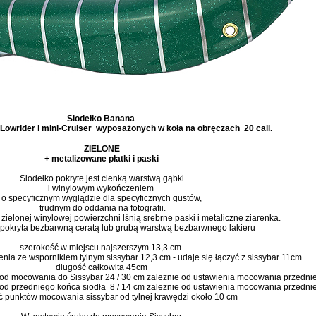
Siodełko Banana
Lowrider i mini-Cruiser wyposażonych w koła na obręczach 20 cali.
ZIELONE
+ metalizowane płatki i paski
Siodełko pokryte jest cienką warstwą gąbki
i winylowym wykończeniem
o specyficznym wyglądzie dla specyficznych gustów,
trudnym do oddania na fotografii.
zielonej winylowej powierzchni lśnią srebrne paski i metaliczne ziarenka.
 pokryta bezbarwną ceratą lub grubą warstwą bezbarwnego lakieru
szerokość w miejscu najszerszym 13,3 cm
nia ze wspornikiem tylnym sissybar 12,3 cm - udaje się łączyć z sissybar 11cm
długość całkowita 45cm
 od mocowania do Sissybar 24 / 30 cm zależnie od ustawienia mocowania przedni
od przedniego końca siodła 8 / 14 cm zależnie od ustawienia mocowania przedni
ć punktów mocowania sissybar od tylnej krawędzi około 10 cm