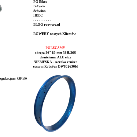
PG Bikes
B-Cycle
Schwinn
HBBC
. . . . . . . . . .
BLOG roowery.pl
. . . . . . . . . .
ROWERY naszych Klientów
POLECAMY
obręcz 26" 80 mm 36H/36S
dwuścienna ALU elox
NIEBIESKA - szeroka cruiser
custom RobsSon DW802636bl
 regulacjom GPSR