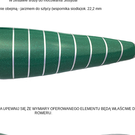
W zestawie śruby do mocowania Sissybar
e obejmą - jarzmem do sztycy (wspornika siodła)ok. 22,2 mm
A UPEWNIJ SIĘ ŻE WYMIARY OFEROWANEGO ELEMENTU BĘDĄ WŁAŚCIWE 
ROWERU.