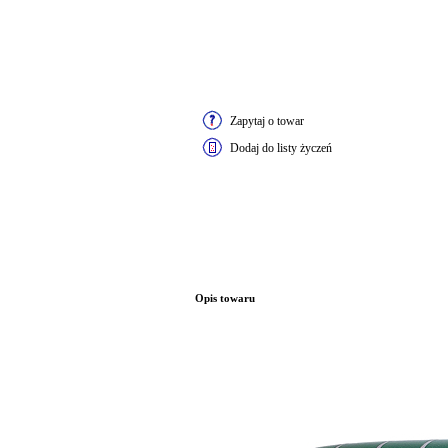
Zapytaj o towar
Dodaj do listy życzeń
Opis towaru