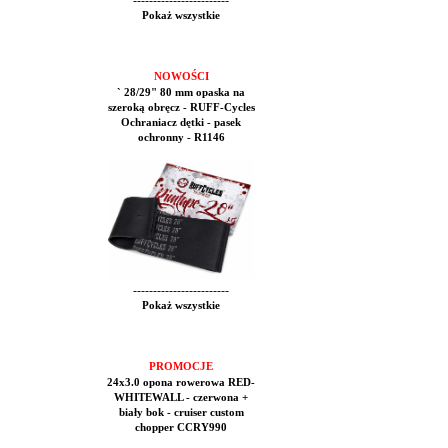
------------------------
Pokaż wszystkie
NOWOŚCI
` 28/29" 80 mm opaska na
szeroką obręcz - RUFF-Cycles
Ochraniacz dętki - pasek
ochronny - R1146
------------------------
Pokaż wszystkie
PROMOCJE
24x3.0 opona rowerowa RED-
WHITEWALL - czerwona +
biały bok - cruiser custom
chopper CCRY990