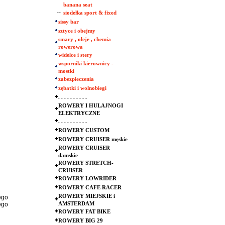
banana seat
--
siodełka sport & fixed
sissy bar
sztyce i obejmy
smary , oleje , chemia
rowerowa
widelce i stery
wsporniki kierownicy -
mostki
zabezpieczenia
zębatki i wolnobiegi
. . . . . . . . . .
ROWERY I HULAJNOGI
ELEKTRYCZNE
. . . . . . . . . .
ROWERY CUSTOM
ROWERY CRUISER męskie
ROWERY CRUISER
damskie
ROWERY STRETCH-
CRUISER
ROWERY LOWRIDER
ROWERY CAFE RACER
ROWERY MIEJSKIE i
ego
ego
AMSTERDAM
ROWERY FAT BIKE
ROWERY BIG 29