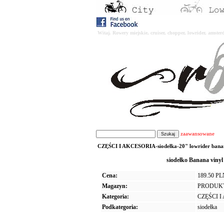
Witaj. Rowery miejskie, cruiser, chopper, lowrider, amst
zaawansowane
CZĘŚCI I AKCESORIA-siodełka-20" lowrider banana 
siodełko Banana viny
Cena:
189.50 P
Magazyn:
PRODUK
Kategoria:
CZĘŚCI 
Podkategoria:
siodełka