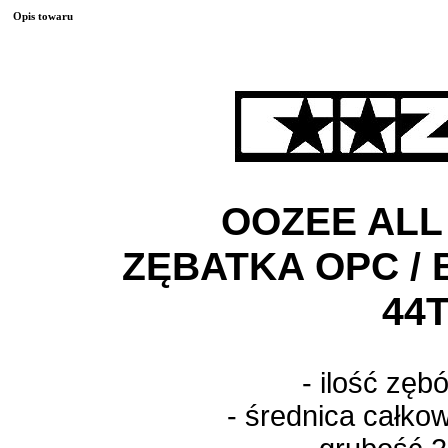
Opis towaru
OOZEE ALL
ZĘBATKA OPC / 
44
- ilość zęb
- średnica całko