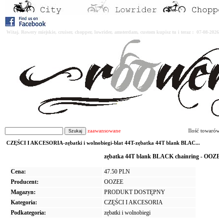
Witaj. Rowery miejskie, cruiser, chopper, lowrider, amsterdam, custom kupisz tu i teraz : 07-08-2
zaawansowane
Ilość towaró
CZĘŚCI I AKCESORIA-zębatki i wolnobiegi-blat 44T-zębatka 44T blank BLAC...
zębatka 44T blank BLACK chainring - OOZ
Cena:
47.50 PLN
Producent:
OOZEE
Magazyn:
PRODUKT DOSTĘPNY
Kategoria:
CZĘŚCI I AKCESORIA
Podkategoria:
zębatki i wolnobiegi