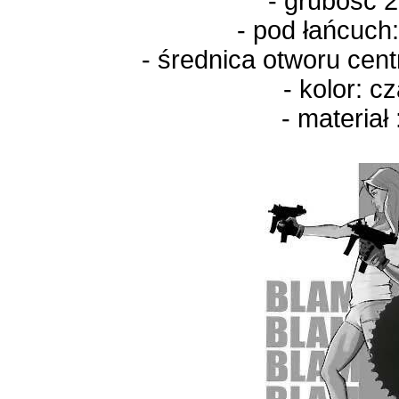
- grubość 
- pod łańcuch
-
średnica otworu cen
- kolor: c
- materiał 