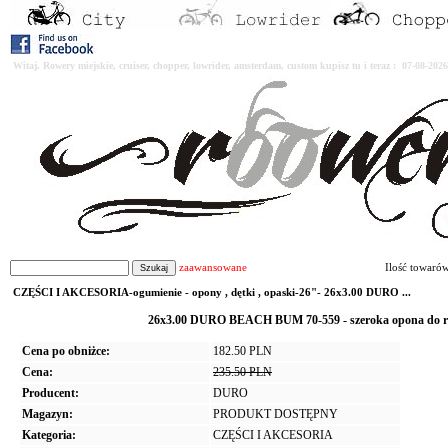
Witaj. Rowery miejskie, cruiser, chopper, lowrider, amsterdam, custom kupisz tu i teraz : 07-08-2
zaawansowane
Ilość towaró
CZĘŚCI I AKCESORIA-ogumienie - opony , dętki , opaski-26"- 26x3.00 DURO ...
26x3.00 DURO BEACH BUM 70-559 - szeroka opona do rowe
Cena po obniżce:
182.50 PLN
Cena:
235.50 PLN
Producent:
DURO
Magazyn:
PRODUKT DOSTĘPNY
Kategoria:
CZĘŚCI I AKCESORIA