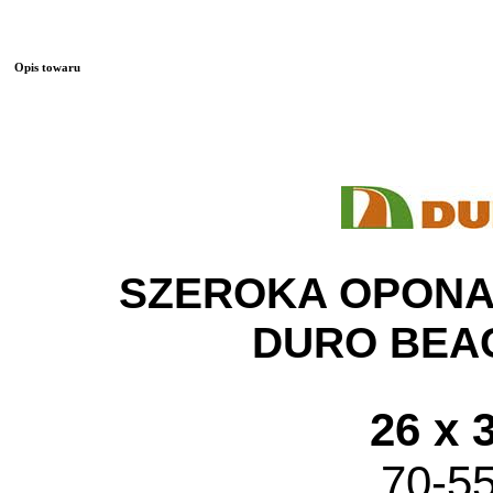
Opis towaru
SZEROKA OPON
DURO BEA
26 x 3
70-5