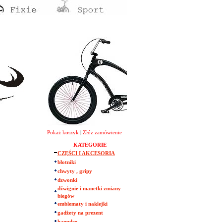
Pokaż koszyk
|
Złóż zamówienie
KATEGORIE
CZĘŚCI I AKCESORIA
błotniki
chwyty , gripy
dzwonki
dźwignie i manetki zmiany
biegów
emblematy i naklejki
gadżety na prezent
hamulce