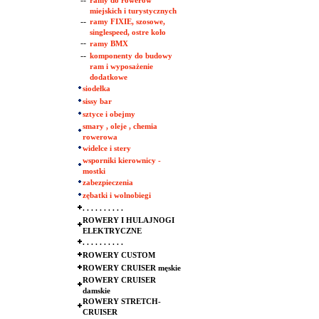
--
ramy do rowerów
miejskich i turystycznych
--
ramy FIXIE, szosowe,
singlespeed, ostre koło
--
ramy BMX
--
komponenty do budowy
ram i wyposażenie
dodatkowe
siodełka
sissy bar
sztyce i obejmy
smary , oleje , chemia
rowerowa
widelce i stery
wsporniki kierownicy -
mostki
zabezpieczenia
zębatki i wolnobiegi
. . . . . . . . . .
ROWERY I HULAJNOGI
ELEKTRYCZNE
. . . . . . . . . .
ROWERY CUSTOM
ROWERY CRUISER męskie
ROWERY CRUISER
damskie
ROWERY STRETCH-
CRUISER