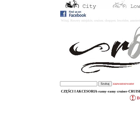
Witaj. Rowery miejskie, cruiser, chopper, lowrider, amst
zaawansowane
CZĘŚCI I AKCESORIA-ramy-ramy cruiser-CRUIS
D