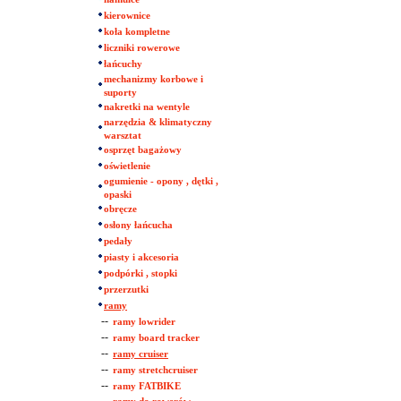
kierownice
koła kompletne
liczniki rowerowe
łańcuchy
mechanizmy korbowe i
suporty
nakretki na wentyle
narzędzia & klimatyczny
warsztat
osprzęt bagażowy
oświetlenie
ogumienie - opony , dętki ,
opaski
obręcze
osłony łańcucha
pedały
piasty i akcesoria
podpórki , stopki
przerzutki
ramy
--
ramy lowrider
--
ramy board tracker
--
ramy cruiser
--
ramy stretchcruiser
--
ramy FATBIKE