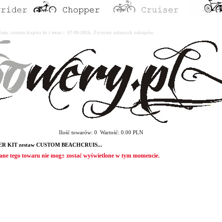
erdam, custom kupisz tu i teraz : 07-08-2026. Życzymy udanych zakupów.
Ilość towarów: 0 Wartość: 0.00 PLN
ER KIT zestaw CUSTOM BEACHCRUIS...
ane tego towaru nie mog± zostać wyświetlone w tym momencie.