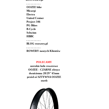
. . . . . . . . . .
OOZEE bike
Micargi
Electra
United Cruiser
Project 346
PG Bikes
B-Cycle
Schwinn
HBBC
. . . . . . . . . .
BLOG roowery.pl
. . . . . . . . . .
ROWERY naszych Klientów
POLECAMY
szerokie koło rowerowe
OOZEE - CZARNE obręcz
dwuścienna 28/29" 65mm
przód oś SZTYWNA OOZEE
stsrtb