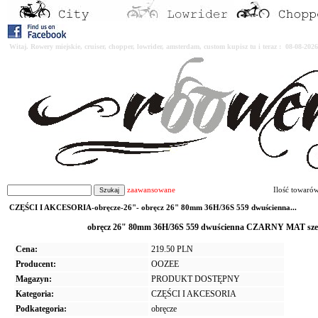
Witaj. Rowery miejskie, cruiser, chopper, lowrider, amsterdam, custom kupisz tu i teraz : 08-08-2
zaawansowane
Ilość towaró
CZĘŚCI I AKCESORIA-obręcze-26"- obręcz 26" 80mm 36H/36S 559 dwuścienna...
obręcz 26" 80mm 36H/36S 559 dwuścienna CZARNY MAT szer
Cena:
219.50 PLN
Producent:
OOZEE
Magazyn:
PRODUKT DOSTĘPNY
Kategoria:
CZĘŚCI I AKCESORIA
Podkategoria:
obręcze