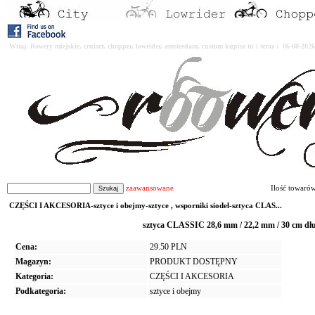
Witaj. Rowery miejskie, cruiser, chopper, lowrider, amsterdam, custom kupisz tu i teraz : 06-08-2
zaawansowane
Ilość towaró
CZĘŚCI I AKCESORIA-sztyce i obejmy-sztyce , wsporniki siodeł-sztyca CLAS...
sztyca CLASSIC 28,6 mm / 22,2 mm / 30 cm d
Cena:
29.50 PLN
Magazyn:
PRODUKT DOSTĘPNY
Kategoria:
CZĘŚCI I AKCESORIA
Podkategoria:
sztyce i obejmy