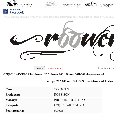
Witaj. Rowery miejskie, cruiser, chopper, lowrider, amsterdam, custom kupisz tu i teraz : 06-08-2
zaawansowane
Ilość towaró
CZĘŚCI I AKCESORIA-obręcze-26"-obręcz 26" 100 mm 36H/36S dwuścienna AL...
obręcz 26" 100 mm 36H/36S dwuścienna ALU elo
Cena:
225.00 PLN
Producent:
ROBS`SON
Magazyn:
PRODUKT DOSTĘPNY
Kategoria:
CZĘŚCI I AKCESORIA
Podkategoria:
obręcze