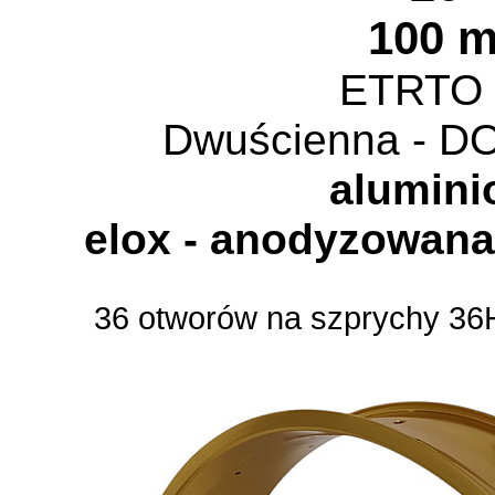
100 
ETRTO 
Dwuścienna - 
alumin
elox - anodyzowan
36 otworów na szprychy 36H