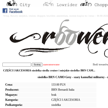
Witaj. Rowery miejskie, cruiser, chopper, lowrider, amsterdam, custom kupisz tu i teraz : 06-08-2
zaawansowane
Ilość towaró
CZĘŚCI I AKCESORIA-siodełka-siodła cruiser i miejskie-siodełko BRN CAM...
siodełko BRN CAMO Grey - szary kamuflaż militarny - c
Cena:
133.00 PLN
Producent:
BRN Bernardi Italia
Magazyn:
brak
Kategoria:
CZĘŚCI I AKCESORIA
Podkategoria:
siodełka