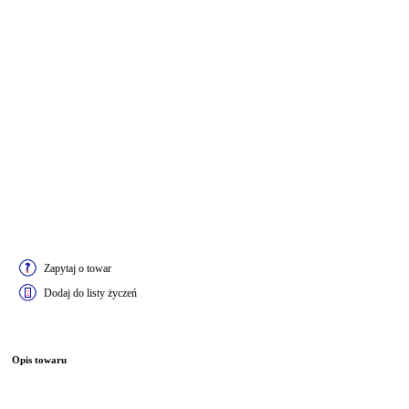
Zapytaj o towar
Dodaj do listy życzeń
Opis towaru