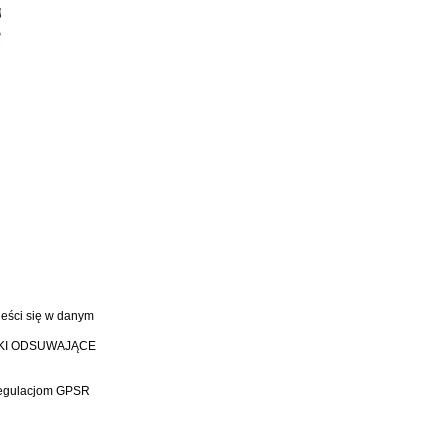
ieści się w danym
TKI ODSUWAJĄCE
 regulacjom GPSR