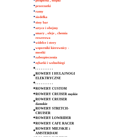
podpórki , stopki
przerzutki
ramy
siodełka
sissy bar
sztyce i obejmy
smary , oleje , chemia
rowerowa
widelce i stery
wsporniki kierownicy -
mostki
zabezpieczenia
zębatki i wolnobiegi
. . . . . . . . . .
ROWERY I HULAJNOGI
ELEKTRYCZNE
. . . . . . . . . .
ROWERY CUSTOM
ROWERY CRUISER męskie
ROWERY CRUISER
damskie
ROWERY STRETCH-
CRUISER
ROWERY LOWRIDER
ROWERY CAFE RACER
ROWERY MIEJSKIE i
AMSTERDAM