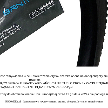
ść ramy/widelca w celu stwierdzenia czy tak szeroka opona na danej obręczy zm
rowerze.
ĄCO SZEROKIEJ PIASTY ABY ŁAŃCUCH NIE TARŁ O OPONĘ - ZWYKŁE ZĘBA
 WĄSKICH PIASTACH NIE BĘDĄ TU WYSTARCZAJĄCE
dzony do obrotu na terenie Unii Europejskiej przed 12 grudnia 2024 i nie podlega
ROOWERY.pl - komponenty i rowery custom, cruiser, chopper, lowrider, stretchcruiser