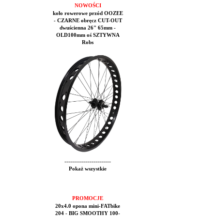
NOWOŚCI
koło rowerowe przód OOZEE
- CZARNE obręcz CUT-OUT
dwuścienna 26" 65mm -
OLD100mm oś SZTYWNA
Robs
------------------------
Pokaż wszystkie
PROMOCJE
20x4.0 opona mini-FATbike
204 - BIG SMOOTHY 100-