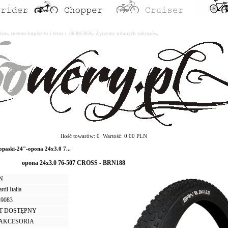
erdam, custom kupisz tu i teraz : 06-08-2026. Życzymy udanych zakupów.
Ilość towarów: 0 Wartość: 0.00 PLN
paski-24"-opona 24x3.0 7...
opona 24x3.0 76-507 CROSS - BRN188
LN
di Italia
49083
T DOSTĘPNY
I AKCESORIA