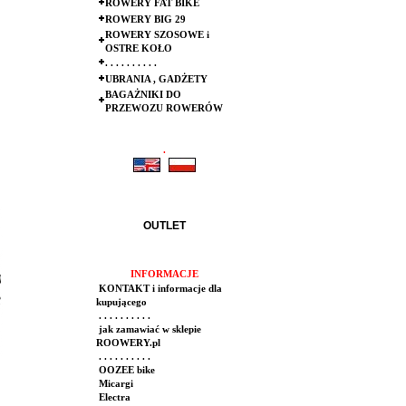
ROWERY FAT BIKE
ROWERY BIG 29
ROWERY SZOSOWE i
OSTRE KOŁO
. . . . . . . . . .
UBRANIA , GADŻETY
BAGAŻNIKI DO
PRZEWOZU ROWERÓW
.
.
OUTLET
INFORMACJE
KONTAKT i informacje dla
kupującego
. . . . . . . . . .
jak zamawiać w sklepie
ROOWERY.pl
. . . . . . . . . .
OOZEE bike
Micargi
Electra