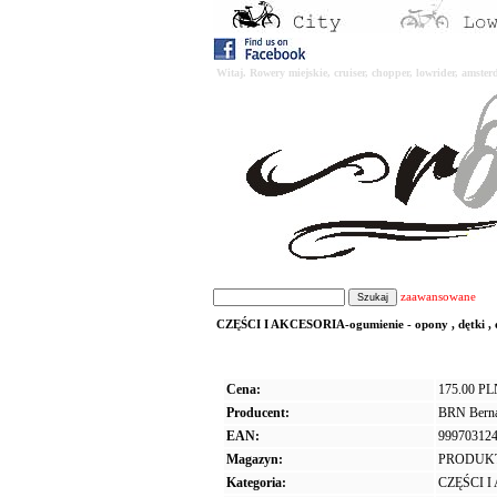
Witaj. Rowery miejskie, cruiser, chopper, lowrider, amst
zaawansowane
CZĘŚCI I AKCESORIA-ogumienie - opony , dętki , o
Cena:
175.00 P
Producent:
BRN Bernar
EAN:
99970312
Magazyn:
PRODUK
Kategoria:
CZĘŚCI 