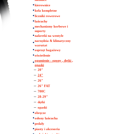
kierownice
koła kompletne
liczniki rowerowe
łańcuchy
mechanizmy korbowe i
suporty
nakretki na wentyle
narzędzia & klimatyczny
warsztat
osprzęt bagażowy
oświetlenie
ogumienie - opony , dętki ,
opaski
--
20"
--
24"
--
26"
--
26" FAT
--
700C
--
28-29"
--
dętki
--
opaski
obręcze
osłony łańcucha
pedały
piasty i akcesoria