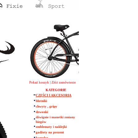
Pokaż koszyk
|
Złóż zamówienie
KATEGORIE
CZĘŚCI I AKCESORIA
błotniki
chwyty , gripy
dzwonki
dźwignie i manetki zmiany
biegów
emblematy i naklejki
gadżety na prezent
hamulce