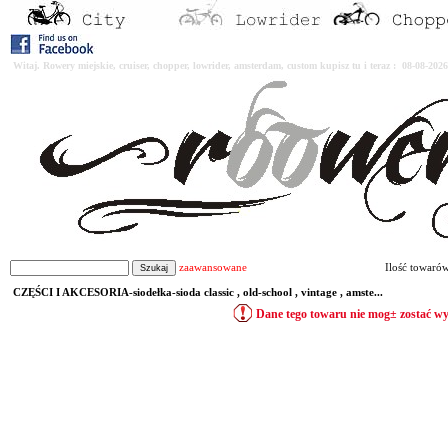
Witaj. Rowery miejskie, cruiser, chopper, lowrider, amsterdam, custom kupisz tu i teraz : 08-08-2
zaawansowane
Ilość towaró
CZĘŚCI I AKCESORIA-siodełka-sioda classic , old-school , vintage , amste...
Dane tego towaru nie mog± zostać w