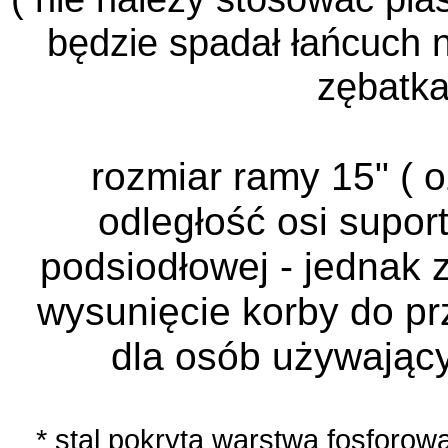
będzie spadał łańcuch 
zębatka
rozmiar ramy 15" ( 
odległość osi supor
podsiodłowej - jednak 
wysunięcie korby do p
dla osób używający
* stal pokryta warstwą fosforo