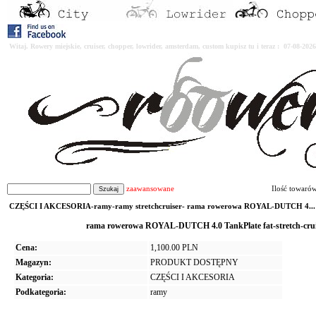
Witaj. Rowery miejskie, cruiser, chopper, lowrider, amsterdam, custom kupisz tu i teraz : 07-08-2
zaawansowane
Ilość towaró
CZĘŚCI I AKCESORIA-ramy-ramy stretchcruiser- rama rowerowa ROYAL-DUTCH 4...
rama rowerowa ROYAL-DUTCH 4.0 TankPlate fat-stretch-cru
Cena:
1,100.00 PLN
Magazyn:
PRODUKT DOSTĘPNY
Kategoria:
CZĘŚCI I AKCESORIA
Podkategoria:
ramy