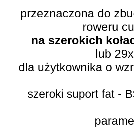
przeznaczona do zbu
roweru c
na szerokich koła
lub 29x
dla użytkownika o wz
szeroki suport fat -
paramet