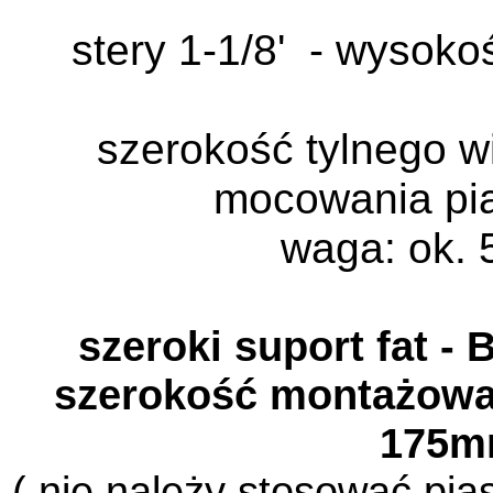
stery 1-1/8' - wysoko
szerokość tylnego w
mocowania pi
waga: ok. 
szeroki suport fat -
szerokość montażowa t
175
( nie należy stosować pia