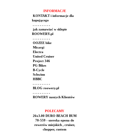
INFORMACJE
KONTAKT i informacje dla
kupującego
. . . . . . . . . .
jak zamawiać w sklepie
ROOWERY.pl
. . . . . . . . . .
OOZEE bike
Micargi
Electra
United Cruiser
Project 346
PG Bikes
B-Cycle
Schwinn
HBBC
. . . . . . . . . .
BLOG roowery.pl
. . . . . . . . . .
ROWERY naszych Klientów
POLECAMY
26x3.00 DURO BEACH BUM
70-559 - szeroka opona do
rowerów miejskich , cruiser,
chopper, custom