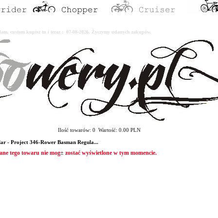
erdam, custom kupisz tu i teraz : 07-08-2026. Życzymy udanych zakupów.
Ilość towarów: 0 Wartość: 0.00 PLN
 Project 346-Rower Basman Regula...
ane tego towaru nie mog± zostać wyświetlone w tym momencie.