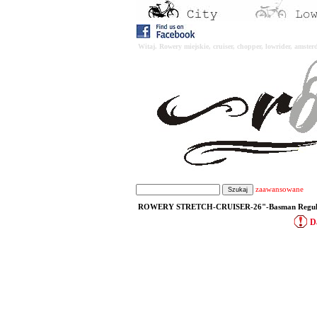
Witaj. Rowery miejskie, cruiser, chopper, lowrider, amst
zaawansowane
ROWERY STRETCH-CRUISER-26"-Basman Regular -
D