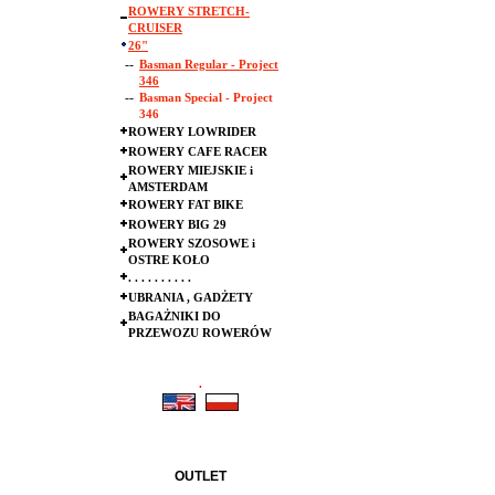
ROWERY STRETCH-
CRUISER
26"
--
Basman Regular - Project
346
--
Basman Special - Project
346
ROWERY LOWRIDER
ROWERY CAFE RACER
ROWERY MIEJSKIE i
AMSTERDAM
ROWERY FAT BIKE
ROWERY BIG 29
ROWERY SZOSOWE i
OSTRE KOŁO
. . . . . . . . . .
UBRANIA , GADŻETY
BAGAŻNIKI DO
PRZEWOZU ROWERÓW
.
.
OUTLET