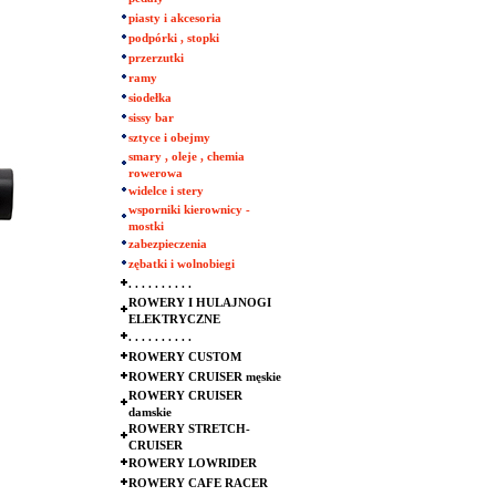
piasty i akcesoria
podpórki , stopki
przerzutki
ramy
siodełka
sissy bar
sztyce i obejmy
smary , oleje , chemia
rowerowa
widelce i stery
wsporniki kierownicy -
mostki
zabezpieczenia
zębatki i wolnobiegi
. . . . . . . . . .
ROWERY I HULAJNOGI
ELEKTRYCZNE
. . . . . . . . . .
ROWERY CUSTOM
ROWERY CRUISER męskie
ROWERY CRUISER
damskie
ROWERY STRETCH-
CRUISER
ROWERY LOWRIDER
ROWERY CAFE RACER