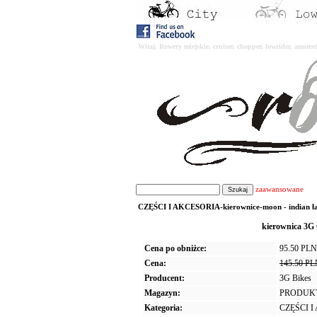
Witaj. Rowery miejskie, cruiser, chopper, lowrider, amst
zaawansowane
CZĘŚCI I AKCESORIA-kierownice-moon - indian łam
kierownica 3G
Cena po obniżce:
95.50 PLN
Cena:
145.50 P
Producent:
3G Bikes
Magazyn:
PRODUK
Kategoria:
CZĘŚCI 