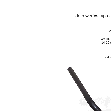
do rowerów typu cr
M
Wysokoś
14-15 c
odci