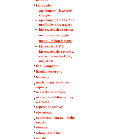
kierownice
--
ape hanger - lowrider
chopper
--
ape hanger CUSTOM z
profilu kwadratowego
--
kierownice drag proste
--
moon - cruiser gięte
--
moon - indian łamane
--
kierownice BMX
--
kierownice do rowerów
retro , holenderskich ,
miejskich
koła kompletne
liczniki rowerowe
łańcuchy
mechanizmy korbowe i
suporty
nakretki na wentyle
narzędzia & klimatyczny
warsztat
osprzęt bagażowy
oświetlenie
ogumienie - opony , dętki ,
opaski
obręcze
osłony łańcucha
pedały