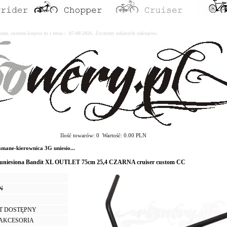
erdam, custom kupisz tu i teraz : 07-08-2026. Życzymy udanych zakupów.
Ilość towarów: 0 Wartość: 0.00 PLN
ane-kierownica 3G uniesio...
 uniesiona Bandit XL OUTLET 75cm 25,4 CZARNA cruiser custom CC
LN
T DOSTĘPNY
I AKCESORIA