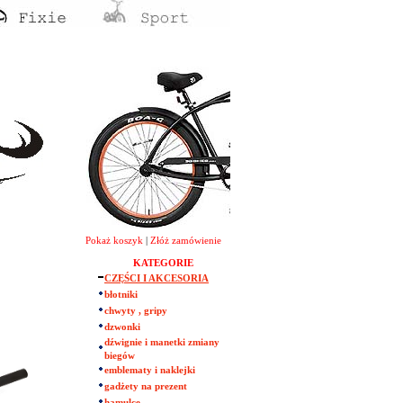
Pokaż koszyk
|
Złóż zamówienie
KATEGORIE
CZĘŚCI I AKCESORIA
błotniki
chwyty , gripy
dzwonki
dźwignie i manetki zmiany
biegów
emblematy i naklejki
gadżety na prezent
hamulce