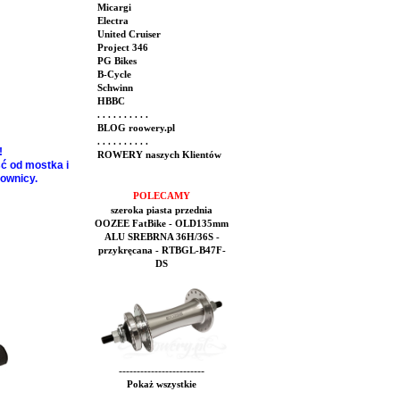
Micargi
Electra
United Cruiser
Project 346
PG Bikes
B-Cycle
Schwinn
HBBC
. . . . . . . . . .
BLOG roowery.pl
. . . . . . . . . .
!
ROWERY naszych Klientów
ć od mostka i
rownicy.
POLECAMY
szeroka piasta przednia
OOZEE FatBike - OLD135mm
ALU SREBRNA 36H/36S -
przykręcana - RTBGL-B47F-
DS
------------------------
Pokaż wszystkie