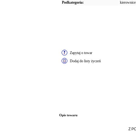
Podkategoria:
kierownice
Zapytaj o towar
Dodaj do listy życzeń
Opis towaru
Z P