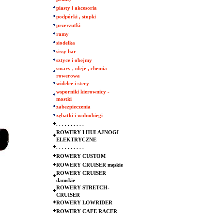
piasty i akcesoria
podpórki , stopki
przerzutki
ramy
siodełka
sissy bar
sztyce i obejmy
smary , oleje , chemia
rowerowa
widelce i stery
wsporniki kierownicy -
mostki
zabezpieczenia
zębatki i wolnobiegi
. . . . . . . . . .
ROWERY I HULAJNOGI
ELEKTRYCZNE
. . . . . . . . . .
ROWERY CUSTOM
ROWERY CRUISER męskie
ROWERY CRUISER
damskie
ROWERY STRETCH-
CRUISER
ROWERY LOWRIDER
ROWERY CAFE RACER