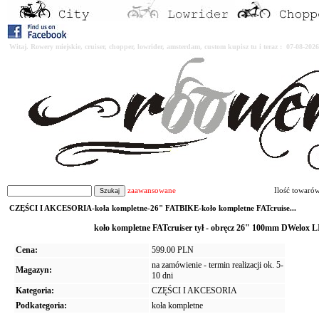
Witaj. Rowery miejskie, cruiser, chopper, lowrider, amsterdam, custom kupisz tu i teraz : 07-08-2
zaawansowane
Ilość towaró
CZĘŚCI I AKCESORIA-koła kompletne-26" FATBIKE-koło kompletne FATcruise...
koło kompletne FATcruiser tył - obręcz 26" 100mm DWelox 
Cena:
599.00 PLN
na zamówienie - termin realizacji ok. 5-
Magazyn:
10 dni
Kategoria:
CZĘŚCI I AKCESORIA
Podkategoria:
koła kompletne