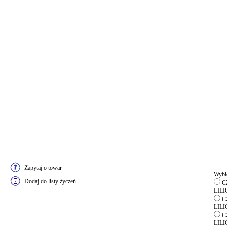
Zapytaj o towar
Wybie
Dodaj do listy życzeń
CZ
LIL
CZ
LIL
CZ
LIL