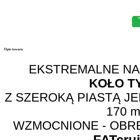
Opis towaru
EKSTREMALNE N
KOŁO T
Z SZEROKĄ PIASTĄ J
170 
WZMOCNIONE - OBR
FATcru