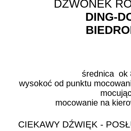
DZWONEK R
DING-
BIEDR
średnica o
wysokoć od punktu mocowani
mocując
mocowanie na kier
CIEKAWY DŹWIĘK - POSŁU