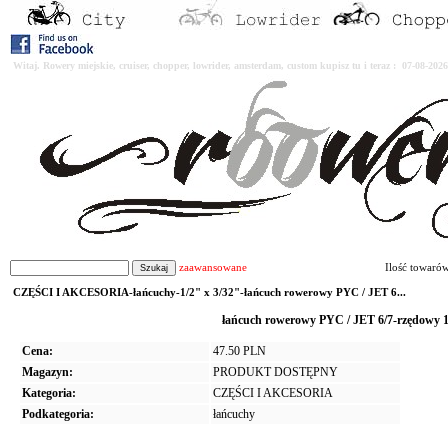
Witaj. Rowery miejskie, cruiser, chopper, lowrider, amsterdam, custom kupisz tu i teraz : 07-08-2
zaawansowane
Ilość towaró
CZĘŚCI I AKCESORIA-łańcuchy-1/2" x 3/32"-łańcuch rowerowy PYC / JET 6...
łańcuch rowerowy PYC / JET 6/7-rzędowy 
Cena:
47.50 PLN
Magazyn:
PRODUKT DOSTĘPNY
Kategoria:
CZĘŚCI I AKCESORIA
Podkategoria:
łańcuchy