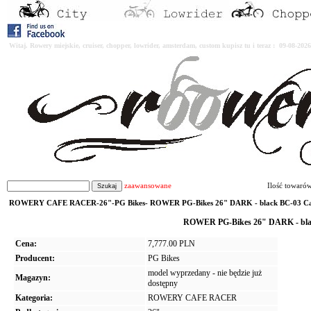
Witaj. Rowery miejskie, cruiser, chopper, lowrider, amsterdam, custom kupisz tu i teraz : 09-08-2
zaawansowane
Ilość towaró
ROWERY CAFE RACER-26"-PG Bikes- ROWER PG-Bikes 26" DARK - black BC-03 Caf
ROWER PG-Bikes 26" DARK - blac
Cena:
7,777.00 PLN
Producent:
PG Bikes
model wyprzedany - nie będzie już
Magazyn:
dostępny
Kategoria:
ROWERY CAFE RACER