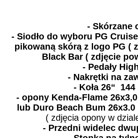
- Skórzane 
- Siodło do wyboru PG Cruise
pikowaną skórą z logo PG ( zd
Black Bar ( zdjęcie po
- Pedały Hig
- Nakrętki na z
- Koła 26“ 144
- opony Kenda-Flame 26x3,0 
lub Duro Beach Bum 26x3.0 
( zdjęcia opony w dzia
- Przedni widelec dw