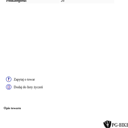
Podkategoria:
26"
Zapytaj o towar
Dodaj do listy życzeń
Opis towaru