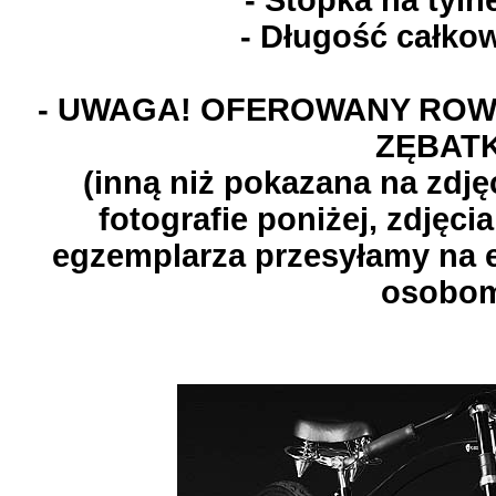
- Stopka na tyln
- Długość całko
- UWAGA! OFEROWANY ROW
ZĘBAT
(inną niż pokazana na zdjęc
fotografie poniżej, zdjęci
egzemplarza przesyłamy na 
osobo