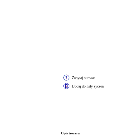
Zapytaj o towar
Dodaj do listy życzeń
Opis towaru