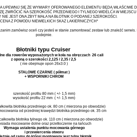
A UPEWNIJ SIĘ ŻE WYMIARY OFEROWANEGO ELEMENTU BĘDĄ WŁAŚCIWE 
 ZWRÓCIĆ NA SZEROKOŚĆ PRZEDNIEGO I TYLNEGO WIDELCA W MIEJSCU 
Y NIE JEST ONA ZBYT MAŁA NA BŁOTNIK O PODANEJ SZEROKOŚCI.
CENA Z POWODU NIEWIELKICH SKAZ LAKIERNICZYCH*
anim zamówisz oceń czy jesteś w stanie zamontować zestaw lub znaleźć serwis. k
podejmie.
Błotniki typu Cruiser
lne dla rowerów wyposażonych w koła na obręczach 26 cali
z oponą o szerokości 2,125 / 2,35 / 2,5
( nie obejmuje opon 26x3.0 )
STALOWE CZARNE ( półmat )
+ WSPORNIKI CHROM
szerokość profilu 80 mm ( +/- 1,5 mm)
wysokość profilu 22 mm ( +/- 1,5 mm)
łkowita błotnika przedniego ok. 80 cm ( mierzona po obwodzie)
mocowania od przedniej krawędzi błotnika przedniego ok. 35 cm
całkowita błotnika tylnego ok. 110 cm ( mierzona po obwodzie)
osiada mocowanie dolne oraz przetłoczenie na łańcuch
Wymaga ustalenia punktu mocowania górnego
i przewiercenia otworu
leżnie od ramy do której montowany jest tylny błotnik.