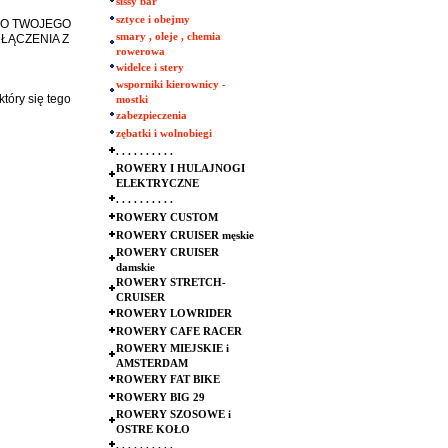
sissy bar
sztyce i obejmy
DO TWOJEGO
smary , oleje , chemia
ŁĄCZENIA Z
rowerowa
widelce i stery
wsporniki kierownicy -
tóry się tego
mostki
zabezpieczenia
zębatki i wolnobiegi
. . . . . . . . . .
ROWERY I HULAJNOGI
ELEKTRYCZNE
. . . . . . . . . .
ROWERY CUSTOM
ROWERY CRUISER męskie
ROWERY CRUISER
damskie
ROWERY STRETCH-
CRUISER
ROWERY LOWRIDER
ROWERY CAFE RACER
ROWERY MIEJSKIE i
AMSTERDAM
ROWERY FAT BIKE
ROWERY BIG 29
ROWERY SZOSOWE i
OSTRE KOŁO
. . . . . . . . . .