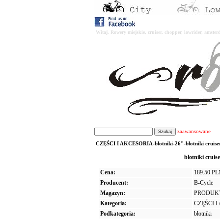
Witaj. Rowery miejskie, cruiser, chopper, lowrider, amst
zaawansowane
CZĘŚCI I AKCESORIA-błotniki-26"-błotniki cruiser
błotniki cru
Cena:
189.50 P
Producent:
B-Cycle
Magazyn:
PRODUK
Kategoria:
CZĘŚCI 
Podkategoria:
błotniki