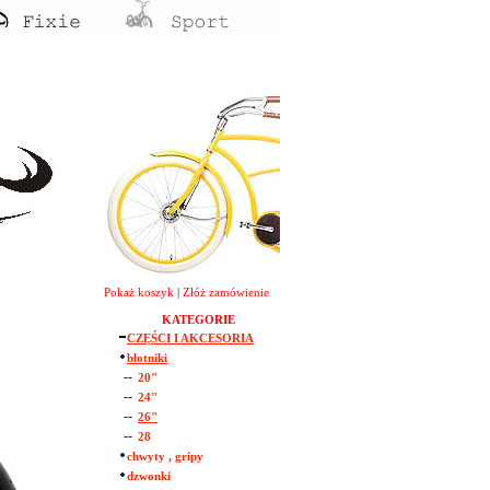
Pokaż koszyk
|
Złóż zamówienie
KATEGORIE
CZĘŚCI I AKCESORIA
błotniki
--
20"
--
24"
--
26"
--
28
chwyty , gripy
dzwonki