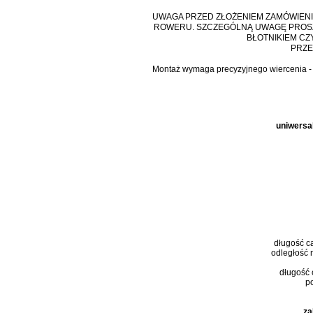
UWAGA PRZED ZŁOŻENIEM ZAMÓWIENI
ROWERU. SZCZEGÓLNĄ UWAGĘ PROSZĘ
BŁOTNIKIEM CZ
PRZE
Montaż wymaga precyzyjnego wiercenia - z
uniwersa
długość ca
odległość 
długość 
p
za