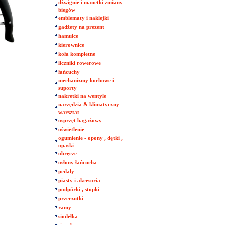
dźwignie i manetki zmiany
biegów
emblematy i naklejki
gadżety na prezent
hamulce
kierownice
koła kompletne
liczniki rowerowe
łańcuchy
mechanizmy korbowe i
suporty
nakretki na wentyle
narzędzia & klimatyczny
warsztat
osprzęt bagażowy
oświetlenie
ogumienie - opony , dętki ,
opaski
obręcze
osłony łańcucha
pedały
piasty i akcesoria
podpórki , stopki
przerzutki
ramy
siodełka