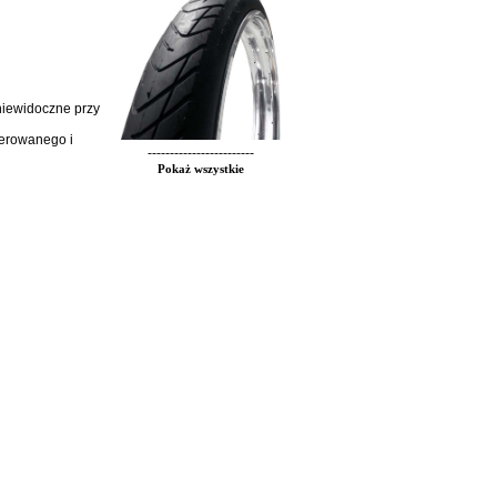
niewidoczne przy
ierowanego i
------------------------
Pokaż wszystkie