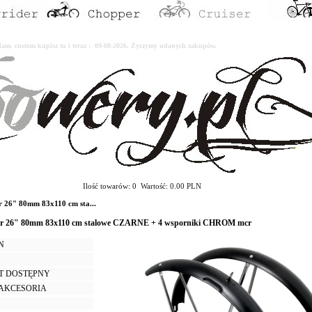
erdam, custom kupisz tu i teraz : 09-08-2026. Życzymy udanych zakupów.
Ilość towarów: 0 Wartość: 0.00 PLN
 26" 80mm 83x110 cm sta...
iser 26" 80mm 83x110 cm stalowe CZARNE + 4 wsporniki CHROM mcr
LN
T DOSTĘPNY
I AKCESORIA