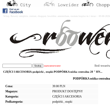
Witaj. Rowery miejskie, cruiser, chopper, lowrider, amsterdam, custom kupisz tu i teraz : 09-08-2
zaawansowane
Ilość towaró
CZĘŚCI I AKCESORIA-podpórki , stopki-PODPÓRKA nóżka centralna 28 " HN...
PODPÓRKA nóżka centralna
Cena:
39.00 PLN
Magazyn:
PRODUKT DOSTĘPNY
Kategoria:
CZĘŚCI I AKCESORIA
Podkategoria:
podpórki , stopki