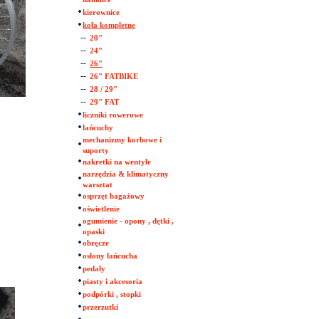
kierownice
koła kompletne
--
20"
--
24"
--
26"
--
26" FATBIKE
--
28 / 29"
--
29" FAT
liczniki rowerowe
łańcuchy
mechanizmy korbowe i
suporty
nakretki na wentyle
narzędzia & klimatyczny
warsztat
osprzęt bagażowy
oświetlenie
ogumienie - opony , dętki ,
opaski
obręcze
osłony łańcucha
pedały
piasty i akcesoria
podpórki , stopki
przerzutki