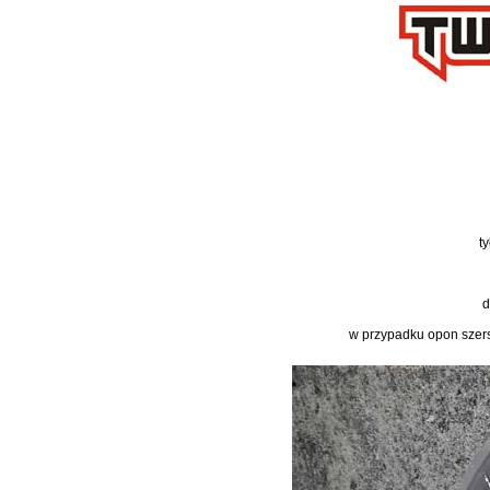
t
d
w przypadku opon szers