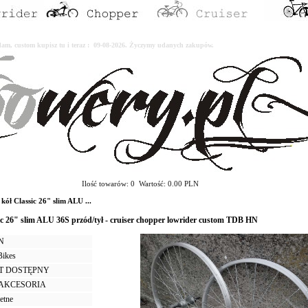
erdam, custom kupisz tu i teraz : 09-08-2026. Życzymy udanych zakupów.
Ilość towarów: 0 Wartość: 0.00 PLN
 Classic 26" slim ALU ...
ic 26" slim ALU 36S przód/tył - cruiser chopper lowrider custom TDB HN
LN
Bikes
T DOSTĘPNY
I AKCESORIA
etne