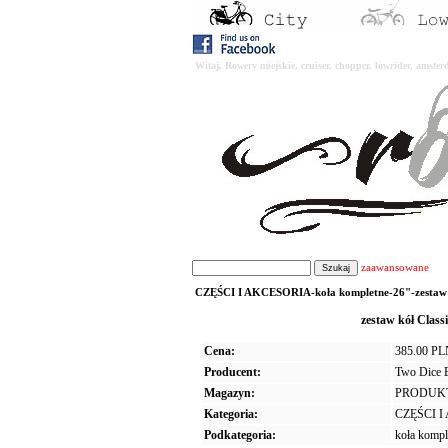
Witaj. Rowery miejskie, cruiser, chopper, lowrider, amst
zaawansowane
CZĘŚCI I AKCESORIA-koła kompletne-26"-zestaw kół
zestaw kół Class
Cena:
385.00 P
Producent:
Two Dice 
Magazyn:
PRODUK
Kategoria:
CZĘŚCI 
Podkategoria:
koła kompl