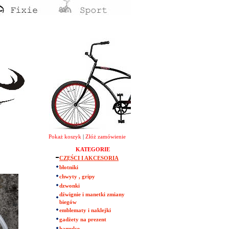
Pokaż koszyk
|
Złóż zamówienie
KATEGORIE
CZĘŚCI I AKCESORIA
błotniki
chwyty , gripy
dzwonki
dźwignie i manetki zmiany
biegów
emblematy i naklejki
gadżety na prezent
hamulce