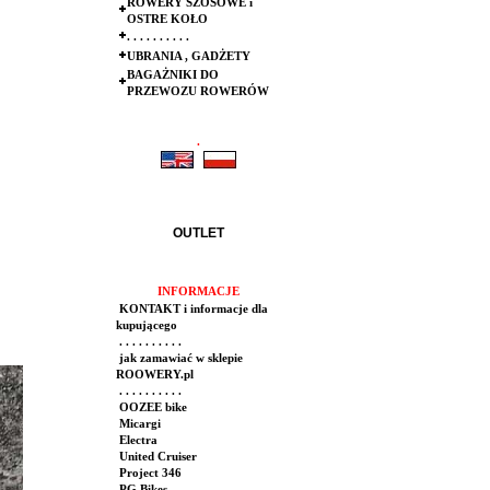
ROWERY SZOSOWE i
OSTRE KOŁO
. . . . . . . . . .
UBRANIA , GADŻETY
BAGAŻNIKI DO
PRZEWOZU ROWERÓW
.
.
OUTLET
INFORMACJE
KONTAKT i informacje dla
kupującego
. . . . . . . . . .
jak zamawiać w sklepie
ROOWERY.pl
. . . . . . . . . .
OOZEE bike
Micargi
Electra
United Cruiser
Project 346
PG Bikes