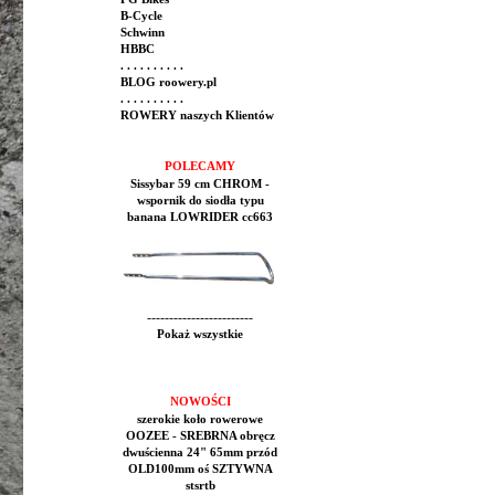
B-Cycle
Schwinn
HBBC
. . . . . . . . . .
BLOG roowery.pl
. . . . . . . . . .
ROWERY naszych Klientów
POLECAMY
Sissybar 59 cm CHROM -
wspornik do siodła typu
banana LOWRIDER cc663
------------------------
Pokaż wszystkie
NOWOŚCI
szerokie koło rowerowe
OOZEE - SREBRNA obręcz
dwuścienna 24" 65mm przód
OLD100mm oś SZTYWNA
stsrtb