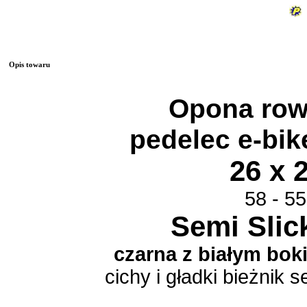
Opis towaru
Opona ro
pedelec e-bik
26 x 2
58 - 5
Semi Slic
czarna z białym bok
cichy i gładki bieżnik s