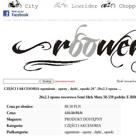
Witaj. Rowery miejskie, cruiser, chopper, lowrider, amsterdam, custom kupisz tu i teraz : 09-08-2
zaawansowane
Ilość towaró
CZĘŚCI I AKCESORIA-ogumienie - opony , dętki , opaski-26"-26x2.3 opona ...
26x2.3 opona rowerowa Semi Slick Moto 58-559 pedelec E-B
Cena po obniżce:
89.50 PLN
Cena:
135.50 PLN
Magazyn:
PRODUKT DOSTĘPNY
Kategoria:
CZĘŚCI I AKCESORIA
Podkategoria:
ogumienie - opony , dętki , opaski