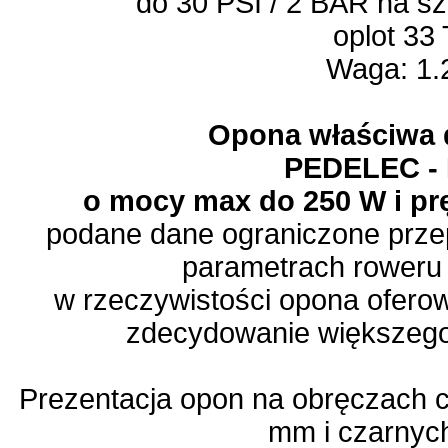
do 30 PSI / 2 BAR na s
oplot 33
Waga: 1.
Opona właściwa 
PEDELEC -
o mocy max do 250 W i pr
podane dane ograniczone przep
parametrach roweru 
w rzeczywistości opona oferow
zdecydowanie większego
Prezentacja opon na obręczach 
mm i czarnyc