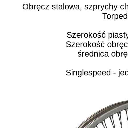
Obręcz stalowa, szprychy ch
Torped
Szerokość piast
Szerokość obrę
średnica obrę
Singlespeed - j