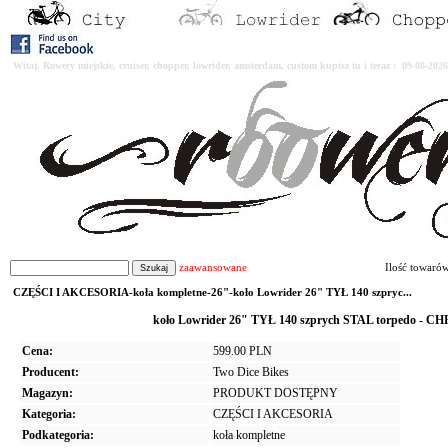
Witaj. Rowery miejskie, cruiser, chopper, lowrider, amsterdam, custom kupisz tu i teraz : 09-08-2
zaawansowane
Ilość towaró
CZĘŚCI I AKCESORIA-koła kompletne-26"-koło Lowrider 26" TYŁ 140 szpryc...
koło Lowrider 26" TYŁ 140 szprych STAL torpedo - CH
Cena:
599.00 PLN
Producent:
Two Dice Bikes
Magazyn:
PRODUKT DOSTĘPNY
Kategoria:
CZĘŚCI I AKCESORIA
Podkategoria:
koła kompletne