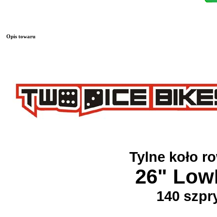
Opis towaru
Tylne koło r
26" Low
140 szp