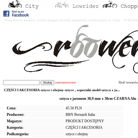
Witaj. Rowery miejskie, cruiser, chopper, lowrider, amsterdam, custom kupisz tu i teraz : 07-08-2
zaawansowane
Ilość towaró
CZĘŚCI I AKCESORIA-sztyce i obejmy-sztyce , wsporniki siodeł-sztyca z ja...
sztyca z jarzmem 30,9 mm x 30cm CZARNA Alu -
Cena:
45.50 PLN
Producent:
BRN Bernardi Italia
Magazyn:
PRODUKT DOSTĘPNY
Kategoria:
CZĘŚCI I AKCESORIA
Podkategoria:
sztyce i obejmy