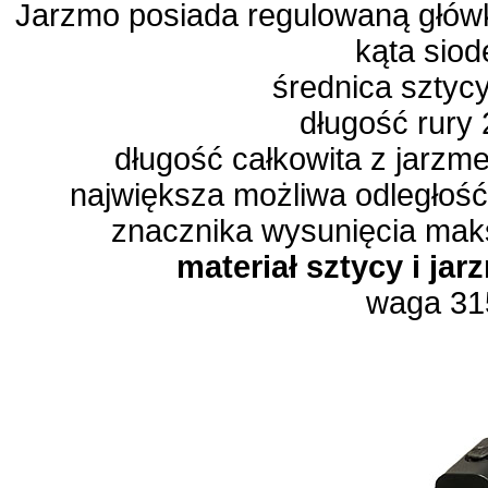
Jarzmo posiada regulowaną główk
kąta siod
średnica sztyc
długość rury
długość całkowita z jarz
największa możliwa odległoś
znacznika wysunięcia mak
materiał sztycy i j
waga 31