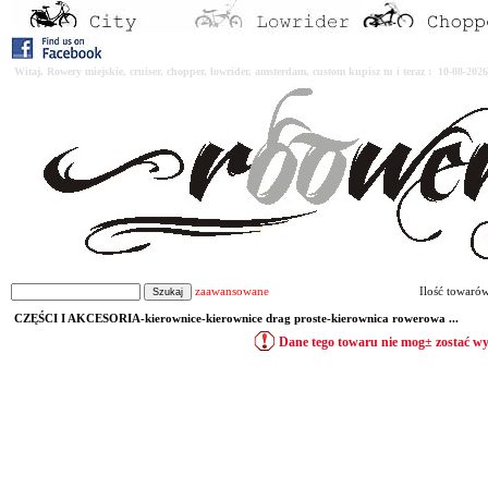
Witaj. Rowery miejskie, cruiser, chopper, lowrider, amsterdam, custom kupisz tu i teraz : 10-08-2
zaawansowane
Ilość towaró
CZĘŚCI I AKCESORIA-kierownice-kierownice drag proste-kierownica rowerowa ...
Dane tego towaru nie mog± zostać w