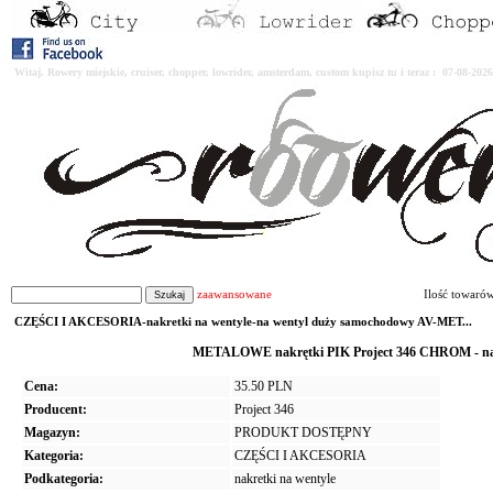
Witaj. Rowery miejskie, cruiser, chopper, lowrider, amsterdam, custom kupisz tu i teraz : 07-08-2
zaawansowane
Ilość towaró
CZĘŚCI I AKCESORIA-nakretki na wentyle-na wentyl duży samochodowy AV-MET...
METALOWE nakrętki PIK Project 346 CHROM - na
Cena:
35.50 PLN
Producent:
Project 346
Magazyn:
PRODUKT DOSTĘPNY
Kategoria:
CZĘŚCI I AKCESORIA
Podkategoria:
nakretki na wentyle