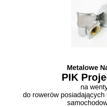
Metalowe N
PIK Proje
na went
do rowerów posiadających d
samochodow