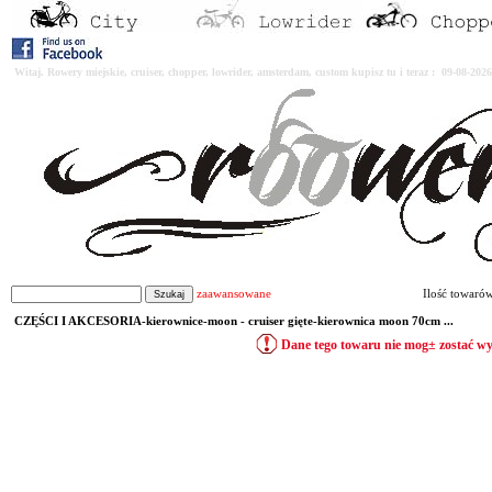
Witaj. Rowery miejskie, cruiser, chopper, lowrider, amsterdam, custom kupisz tu i teraz : 09-08-2
zaawansowane
Ilość towaró
CZĘŚCI I AKCESORIA-kierownice-moon - cruiser gięte-kierownica moon 70cm ...
Dane tego towaru nie mog± zostać w