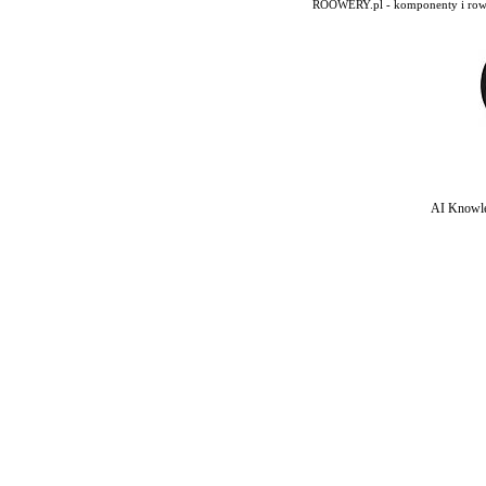
ROOWERY.pl - komponenty i rowery
AI Knowle