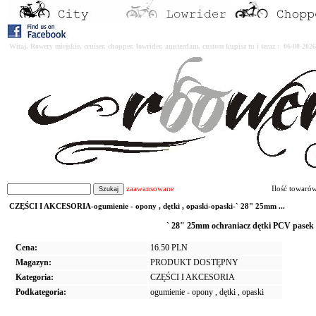
Witaj. Rowery miejskie, cruiser, chopper, lowrider, amsterdam, custom kupisz tu i teraz : 06-08-2
zaawansowane
Ilość towaró
CZĘŚCI I AKCESORIA-ogumienie - opony , dętki , opaski-opaski-` 28" 25mm ...
` 28" 25mm ochraniacz dętki PCV pasek
Cena:
16.50 PLN
Magazyn:
PRODUKT DOSTĘPNY
Kategoria:
CZĘŚCI I AKCESORIA
Podkategoria:
ogumienie - opony , dętki , opaski