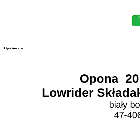
Opis towaru
Opona 20 
Lowrider Składa
biały b
47-40