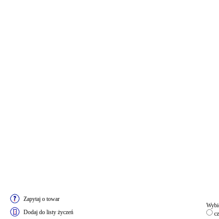
Zapytaj o towar
Wybie
Dodaj do listy życzeń
cz