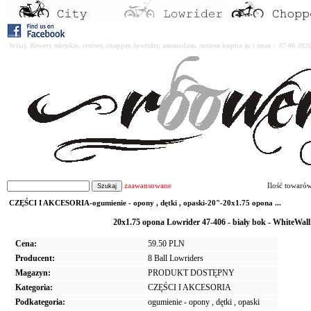
Witaj. Rowery miejskie, cruiser, chopper, lowrider, amsterdam, custom kupisz tu i teraz : 07-08-2
zaawansowane
Ilość towaró
CZĘŚCI I AKCESORIA-ogumienie - opony , dętki , opaski-20"-20x1.75 opona ...
20x1.75 opona Lowrider 47-406 - biały bok - WhiteWa
Cena:
59.50 PLN
Producent:
8 Ball Lowriders
Magazyn:
PRODUKT DOSTĘPNY
Kategoria:
CZĘŚCI I AKCESORIA
Podkategoria:
ogumienie - opony , dętki , opaski