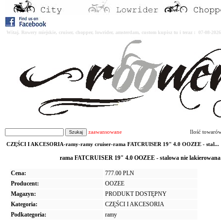
Witaj. Rowery miejskie, cruiser, chopper, lowrider, amsterdam, custom kupisz tu i teraz : 07-08-2
zaawansowane
Ilość towaró
CZĘŚCI I AKCESORIA-ramy-ramy cruiser-rama FATCRUISER 19" 4.0 OOZEE - stal...
rama FATCRUISER 19" 4.0 OOZEE - stalowa nie lakierowana
Cena:
777.00 PLN
Producent:
OOZEE
Magazyn:
PRODUKT DOSTĘPNY
Kategoria:
CZĘŚCI I AKCESORIA
Podkategoria:
ramy