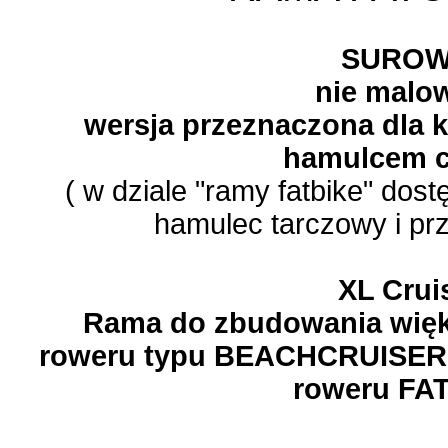
SURO
nie malo
wersja przeznaczona dla k
hamulcem c
( w dziale "ramy fatbike" dos
hamulec tarczowy i prz
XL Crui
Rama do zbudowania więk
roweru typu BEACHCRUISER 
roweru FA