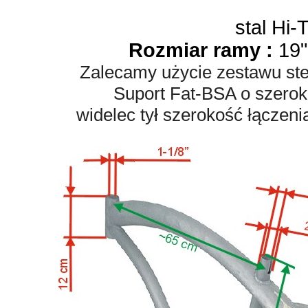
stal Hi-
Rozmiar ramy :
19"
Zalecamy użycie zestawu st
Suport Fat-BSA o szero
widelec tył szerokość łączen