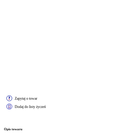
Zapytaj o towar
Dodaj do listy życzeń
Opis towaru