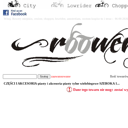
Witaj. Rowery miejskie, cruiser, chopper, lowrider, amsterdam, custom kupisz tu i teraz : 06-08-2
zaawansowane
Ilość towaró
CZĘŚCI I AKCESORIA-piasty i akcesoria-piasty tylne wielobiegowe-SZEROKA 1...
Dane tego towaru nie mog± zostać w