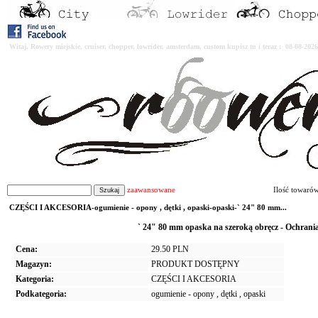
Witaj. Rowery miejskie, cruiser, chopper, lowrider, amsterdam, custom kupisz tu i teraz : 08-08-2
zaawansowane
Ilość towaró
CZĘŚCI I AKCESORIA-ogumienie - opony , dętki , opaski-opaski-` 24" 80 mm...
` 24" 80 mm opaska na szeroką obręcz - Ochrania
Cena:
29.50 PLN
Magazyn:
PRODUKT DOSTĘPNY
Kategoria:
CZĘŚCI I AKCESORIA
Podkategoria:
ogumienie - opony , dętki , opaski