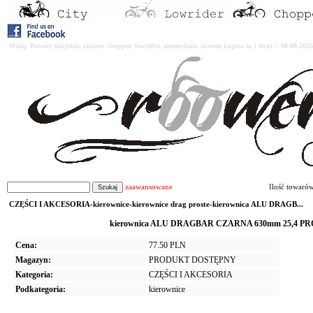
Witaj. Rowery miejskie, cruiser, chopper, lowrider, amsterdam, custom kupisz tu i teraz : 08-08-2
zaawansowane
Ilość towaró
CZĘŚCI I AKCESORIA-kierownice-kierownice drag proste-kierownica ALU DRAGB...
kierownica ALU DRAGBAR CZARNA 630mm 25,4 PROMAX
Cena:
77.50 PLN
Magazyn:
PRODUKT DOSTĘPNY
Kategoria:
CZĘŚCI I AKCESORIA
Podkategoria:
kierownice