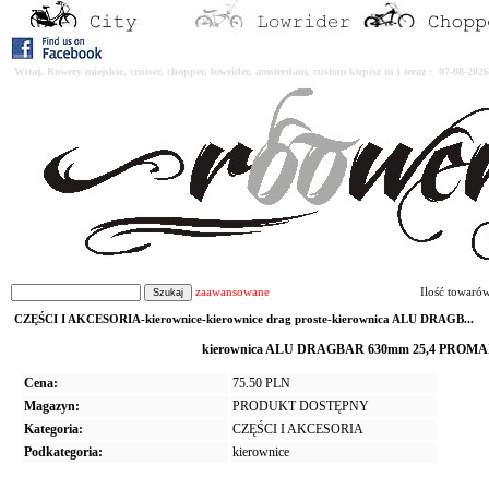
Witaj. Rowery miejskie, cruiser, chopper, lowrider, amsterdam, custom kupisz tu i teraz : 07-08-2
zaawansowane
Ilość towaró
CZĘŚCI I AKCESORIA-kierownice-kierownice drag proste-kierownica ALU DRAGB...
kierownica ALU DRAGBAR 630mm 25,4 PROMAX - 
Cena:
75.50 PLN
Magazyn:
PRODUKT DOSTĘPNY
Kategoria:
CZĘŚCI I AKCESORIA
Podkategoria:
kierownice