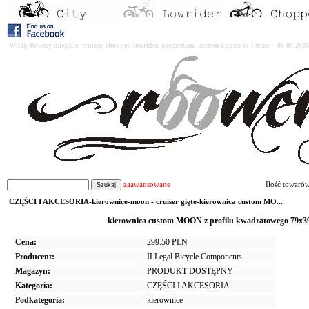
Witaj. Rowery miejskie, cruiser, chopper, lowrider, amsterdam, custom kupisz tu i teraz : 06-08-2
zaawansowane
Ilość towaró
CZĘŚCI I AKCESORIA-kierownice-moon - cruiser gięte-kierownica custom MO...
kierownica custom MOON z profilu kwadratowego 79x3
Cena:
299.50 PLN
Producent:
ILLegal Bicycle Components
Magazyn:
PRODUKT DOSTĘPNY
Kategoria:
CZĘŚCI I AKCESORIA
Podkategoria:
kierownice