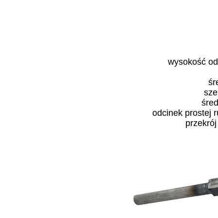
wysokość od
śr
sze
śre
odcinek prostej 
przekró