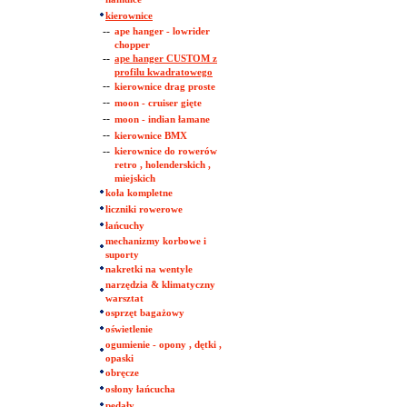
kierownice
--
ape hanger - lowrider
chopper
--
ape hanger CUSTOM z
profilu kwadratowego
--
kierownice drag proste
--
moon - cruiser gięte
--
moon - indian łamane
--
kierownice BMX
--
kierownice do rowerów
retro , holenderskich ,
miejskich
koła kompletne
liczniki rowerowe
łańcuchy
mechanizmy korbowe i
suporty
nakretki na wentyle
narzędzia & klimatyczny
warsztat
osprzęt bagażowy
oświetlenie
ogumienie - opony , dętki ,
opaski
obręcze
osłony łańcucha
pedały