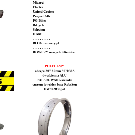
Micargi
Electra
United Cruiser
Project 346
PG Bikes
B-Cycle
Schwinn
HBBC
. . . . . . . . . .
BLOG roowery.pl
. . . . . . . . . .
ROWERY naszych Klientów
POLECAMY
obręcz 20" 80mm 36H/36S
dwuścienna ALU
POLEROWANA szeroka
custom lowrider bmx RobsSon
DW802036pol