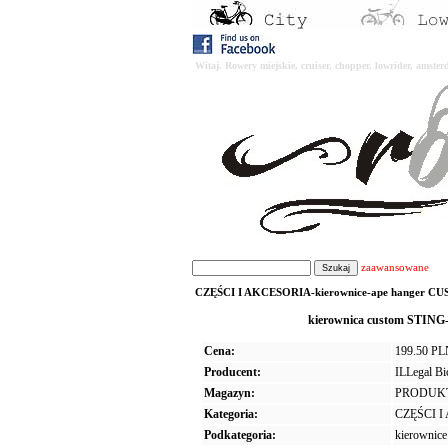
Witaj. Rowery miejskie, cruiser, chopper, lowrider, amst
zaawansowane
CZĘŚCI I AKCESORIA-kierownice-ape hanger CUST
kierownica custom STING
Cena:
199.50 P
Producent:
ILLegal B
Magazyn:
PRODUK
Kategoria:
CZĘŚCI 
Podkategoria:
kierownice