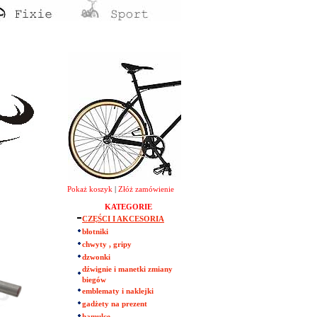
Pokaż koszyk
|
Złóż zamówienie
KATEGORIE
CZĘŚCI I AKCESORIA
błotniki
chwyty , gripy
dzwonki
dźwignie i manetki zmiany
biegów
emblematy i naklejki
gadżety na prezent
hamulce