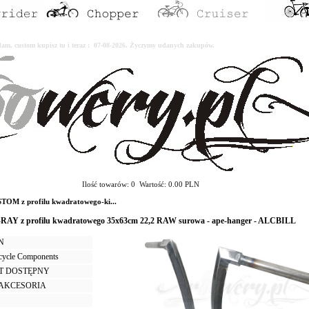
erdam, custom kupisz tu i teraz : 07-08-2026. Życzymy udanych zakupów.
Ilość towarów: 0 Wartość: 0.00 PLN
OM z profilu kwadratowego-ki...
-RAY z profilu kwadratowego 35x63cm 22,2 RAW surowa - ape-hanger - ALCBILL
LN
icycle Components
T DOSTĘPNY
I AKCESORIA