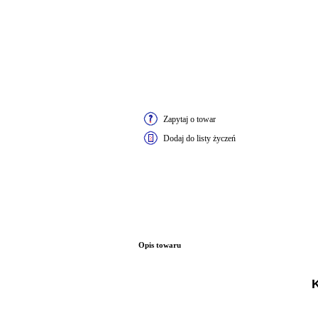
Zapytaj o towar
Dodaj do listy życzeń
Opis towaru