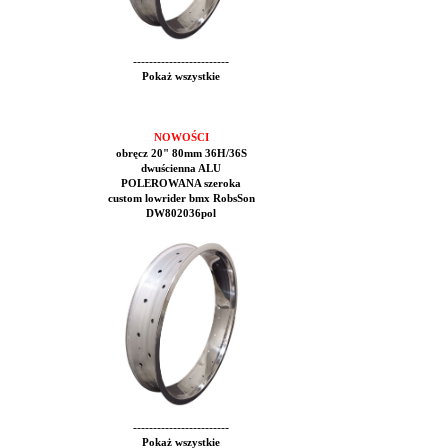
------------------------
Pokaż wszystkie
NOWOŚCI
obręcz 20" 80mm 36H/36S
dwuścienna ALU
POLEROWANA szeroka
custom lowrider bmx RobsSon
DW802036pol
------------------------
Pokaż wszystkie