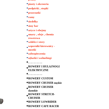
piasty i akcesoria
podpórki , stopki
przerzutki
ramy
siodełka
sissy bar
sztyce i obejmy
smary , oleje , chemia
rowerowa
widelce i stery
wsporniki kierownicy -
mostki
zabezpieczenia
zębatki i wolnobiegi
. . . . . . . . . .
ROWERY I HULAJNOGI
ELEKTRYCZNE
. . . . . . . . . .
ROWERY CUSTOM
ROWERY CRUISER męskie
ROWERY CRUISER
damskie
ROWERY STRETCH-
CRUISER
ROWERY LOWRIDER
ROWERY CAFE RACER