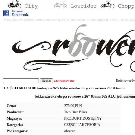
Witaj. Rowery miejskie, cruiser, chopper, lowrider, amsterdam, custom kupisz tu i teraz : 06-08-2
zaawansowane
Ilość towaró
CZĘŚCI I AKCESORIA-obręcze-26"- lekka szeroka obręcz rowerowa 26" 83mm...
lekka szeroka obręcz rowerowa 26" 83mm 36S ALU jedności
Cena:
275.00 PLN
Producent:
Two Dice Bikes
Magazyn:
PRODUKT DOSTĘPNY
Kategoria:
CZĘŚCI I AKCESORIA
Podkategoria:
obręcze