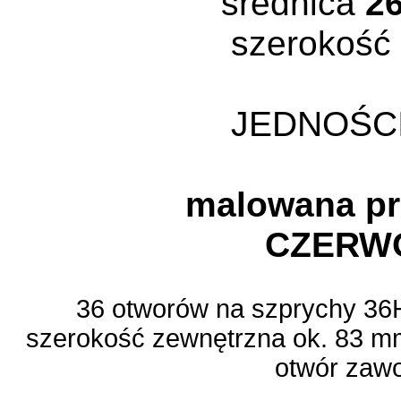
średnica
2
szerokość
JEDNOŚC
malowana p
CZERW
36 otworów na szprychy 36H
szerokość zewnętrzna ok. 83 m
otwór zawo
.