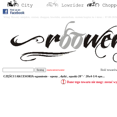
Witaj. Rowery miejskie, cruiser, chopper, lowrider, amsterdam, custom kupisz tu i teraz : 07-08-2
zaawansowane
Ilość towaró
CZĘŚCI I AKCESORIA-ogumienie - opony , dętki , opaski-20"-` 20x4-1/4 opo...
Dane tego towaru nie mog± zostać w