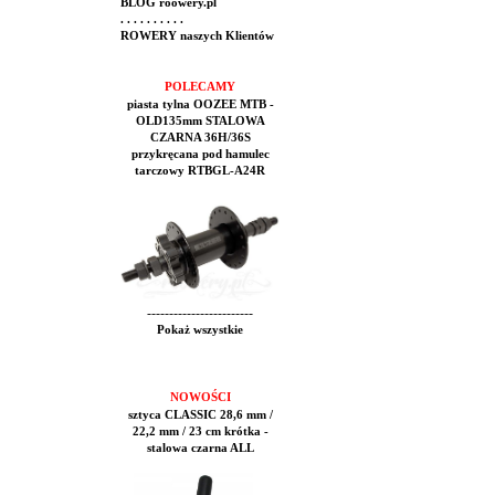
BLOG roowery.pl
. . . . . . . . . .
ROWERY naszych Klientów
POLECAMY
piasta tylna OOZEE MTB -
OLD135mm STALOWA
CZARNA 36H/36S
przykręcana pod hamulec
tarczowy RTBGL-A24R
------------------------
Pokaż wszystkie
NOWOŚCI
sztyca CLASSIC 28,6 mm /
22,2 mm / 23 cm krótka -
stalowa czarna ALL