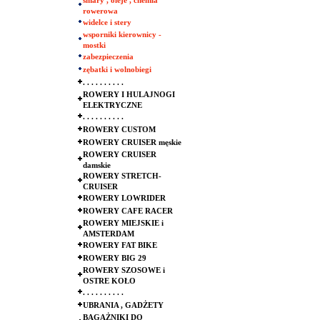
smary , oleje , chemia
rowerowa
widelce i stery
wsporniki kierownicy -
mostki
zabezpieczenia
zębatki i wolnobiegi
. . . . . . . . . .
ROWERY I HULAJNOGI
ELEKTRYCZNE
. . . . . . . . . .
ROWERY CUSTOM
ROWERY CRUISER męskie
ROWERY CRUISER
damskie
ROWERY STRETCH-
CRUISER
ROWERY LOWRIDER
ROWERY CAFE RACER
ROWERY MIEJSKIE i
AMSTERDAM
ROWERY FAT BIKE
ROWERY BIG 29
ROWERY SZOSOWE i
OSTRE KOŁO
. . . . . . . . . .
UBRANIA , GADŻETY
BAGAŻNIKI DO