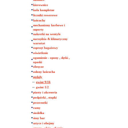
kierownice
koła kompletne
liczniki rowerowe
łańcuchy
mechanizmy korbowe i
suporty
nakretki na wentyle
narzędzia & klimatyczny
warsztat
osprzęt bagażowy
oświetlenie
ogumienie - opony , dętki ,
opaski
obręcze
osłony łańcucha
pedały
--
gwint 9/16
--
gwint 1/2
piasty i akcesoria
podpórki , stopki
przerzutki
ramy
siodełka
sissy bar
sztyce i obejmy