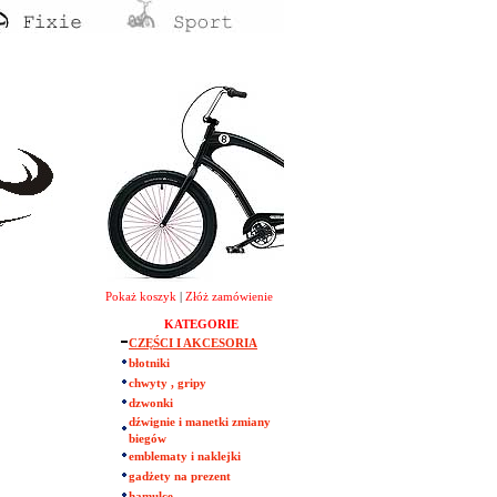
Pokaż koszyk
|
Złóż zamówienie
KATEGORIE
CZĘŚCI I AKCESORIA
błotniki
chwyty , gripy
dzwonki
dźwignie i manetki zmiany
biegów
emblematy i naklejki
gadżety na prezent
hamulce