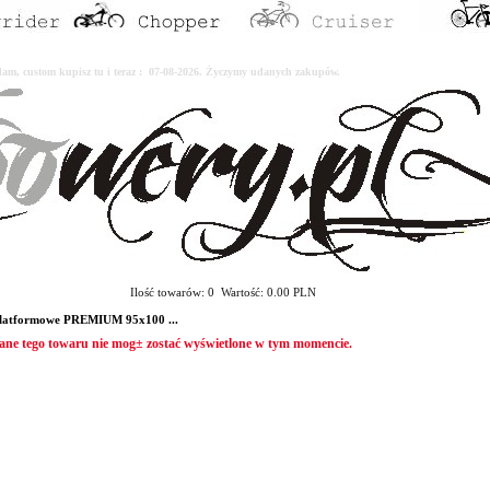
erdam, custom kupisz tu i teraz : 07-08-2026. Życzymy udanych zakupów.
Ilość towarów: 0 Wartość: 0.00 PLN
latformowe PREMIUM 95x100 ...
ane tego towaru nie mog± zostać wyświetlone w tym momencie.