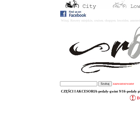
Witaj. Rowery miejskie, cruiser, chopper, lowrider, amst
zaawansowane
CZĘŚCI I AKCESORIA-pedały-gwint 9/16-pedały p
D