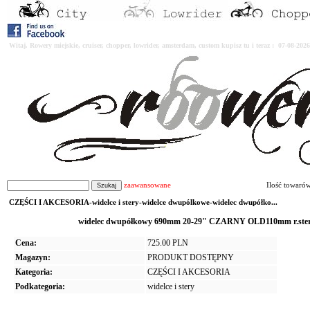
Witaj. Rowery miejskie, cruiser, chopper, lowrider, amsterdam, custom kupisz tu i teraz : 07-08-2
zaawansowane
Ilość towaró
CZĘŚCI I AKCESORIA-widelce i stery-widelce dwupólkowe-widelec dwupółko...
widelec dwupółkowy 690mm 20-29" CZARNY OLD110mm r.sterow
Cena:
725.00 PLN
Magazyn:
PRODUKT DOSTĘPNY
Kategoria:
CZĘŚCI I AKCESORIA
Podkategoria:
widelce i stery