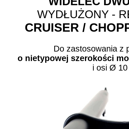
WIDELEC DW
WYDŁUŻONY - 
CRUISER / CHOP
Do zastosowania z p
o nietypowej szerokości m
i osi Ø 1