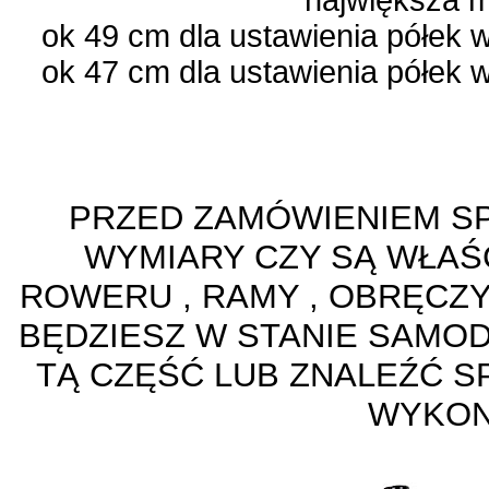
największa m
ok 49 cm dla ustawienia półek 
ok 47 cm dla ustawienia półek 
PRZED ZAMÓWIENIEM S
WYMIARY CZY SĄ WŁA
ROWERU , RAMY , OBRĘCZY
BĘDZIESZ W STANIE SAMO
TĄ CZĘŚĆ LUB ZNALEŹĆ S
WYKON