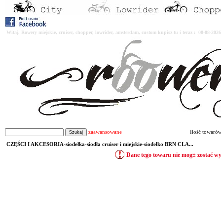
Witaj. Rowery miejskie, cruiser, chopper, lowrider, amsterdam, custom kupisz tu i teraz : 08-08-2
zaawansowane
Ilość towaró
CZĘŚCI I AKCESORIA-siodełka-siodła cruiser i miejskie-siodełko BRN CLA...
Dane tego towaru nie mog± zostać w