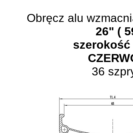
Obręcz alu wzmacn
26" ( 5
szerokość
CZERW
36 szp