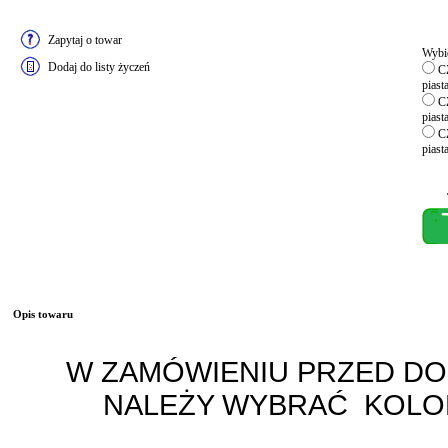
Zapytaj o towar
Wybie
Dodaj do listy życzeń
CZ
piast
CZ
piast
CZ
piast
Opis towaru
W ZAMÓWIENIU PRZED DO
NALEŻY WYBRAĆ KOLOR