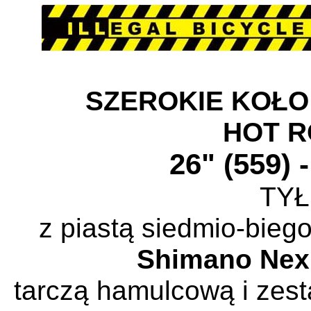
SZEROKIE
KOŁ
HOT 
26" (559)
TYŁ
z piastą siedmio-bie
Shimano Nexu
tarczą hamulcową i zes