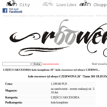
Witaj. Rowery miejskie, cruiser, chopper, lowrider, amsterdam, custom kupisz tu i teraz : 08-08-2
zaawansowane
Ilość towaró
CZĘŚCI I AKCESORIA-koła kompletne-26"-koło rowerowe tył obręcz CZERWO...
koło rowerowe tył obręcz CZERWONA 26" 72mm 36S OLD135mm
Cena:
1,199.00 PLN
na zamówienie - termin realizacji ok. 5-
Magazyn:
10 dni
Kategoria:
CZĘŚCI I AKCESORIA
Podkategoria:
koła kompletne