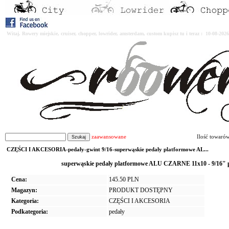
Witaj. Rowery miejskie, cruiser, chopper, lowrider, amsterdam, custom kupisz tu i teraz : 10-08-2
zaawansowane
Ilość towaró
CZĘŚCI I AKCESORIA-pedały-gwint 9/16-superwąskie pedały platformowe AL...
superwąskie pedały platformowe ALU CZARNE 11x10 - 9
Cena:
145.50 PLN
Magazyn:
PRODUKT DOSTĘPNY
Kategoria:
CZĘŚCI I AKCESORIA
Podkategoria:
pedały