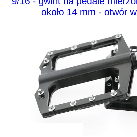
9/16 - gwint na pedale mierz
około 14 mm - otwór w