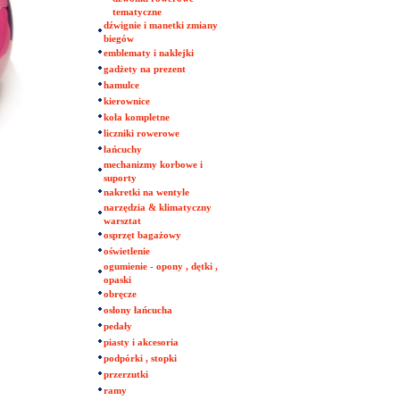
tematyczne
dźwignie i manetki zmiany
biegów
emblematy i naklejki
gadżety na prezent
hamulce
kierownice
koła kompletne
liczniki rowerowe
łańcuchy
mechanizmy korbowe i
suporty
nakretki na wentyle
narzędzia & klimatyczny
warsztat
osprzęt bagażowy
oświetlenie
ogumienie - opony , dętki ,
opaski
obręcze
osłony łańcucha
pedały
piasty i akcesoria
podpórki , stopki
przerzutki
ramy