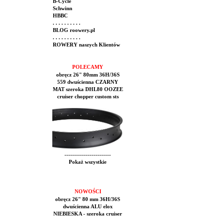
B-Cycle
Schwinn
HBBC
. . . . . . . . . .
BLOG roowery.pl
. . . . . . . . . .
ROWERY naszych Klientów
POLECAMY
obręcz 26" 80mm 36H/36S
559 dwuścienna CZARNY
MAT szeroka DHL80 OOZEE
cruiser chopper custom sts
------------------------
Pokaż wszystkie
NOWOŚCI
obręcz 26" 80 mm 36H/36S
dwuścienna ALU elox
NIEBIESKA - szeroka cruiser