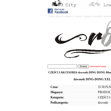
Witaj. Rowery miejskie, cruiser, chopper, lowrider, amst
zaawansowane
CZĘŚCI I AKCESORIA-dzwonki-DING DONG 80m
dzwonek DING-DONG XXL 80
Cena:
55.50 PLN
Magazyn:
PRODUK
Kategoria:
CZĘŚCI 
Podkategoria:
dzwonki