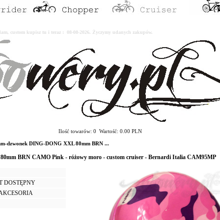
erdam, custom kupisz tu i teraz : 08-08-2026. Życzymy udanych zakupów.
Ilość towarów: 0 Wartość: 0.00 PLN
m-dzwonek DING-DONG XXL 80mm BRN ...
mm BRN CAMO Pink - różowy moro - custom cruiser - Bernardi Italia CAM95MP
T DOSTĘPNY
I AKCESORIA