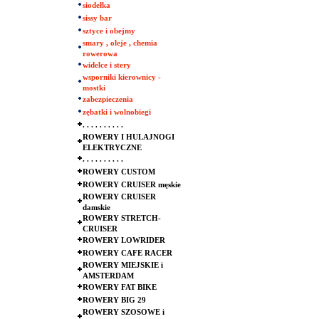
siodełka
sissy bar
sztyce i obejmy
smary , oleje , chemia
rowerowa
widelce i stery
wsporniki kierownicy -
mostki
zabezpieczenia
zębatki i wolnobiegi
. . . . . . . . . .
ROWERY I HULAJNOGI
ELEKTRYCZNE
. . . . . . . . . .
ROWERY CUSTOM
ROWERY CRUISER męskie
ROWERY CRUISER
damskie
ROWERY STRETCH-
CRUISER
ROWERY LOWRIDER
ROWERY CAFE RACER
ROWERY MIEJSKIE i
AMSTERDAM
ROWERY FAT BIKE
ROWERY BIG 29
ROWERY SZOSOWE i