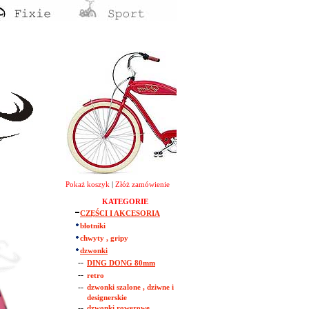
Pokaż koszyk
|
Złóż zamówienie
KATEGORIE
CZĘŚCI I AKCESORIA
błotniki
chwyty , gripy
dzwonki
--
DING DONG 80mm
--
retro
--
dzwonki szalone , dziwne i
designerskie
--
dzwonki rowerowe