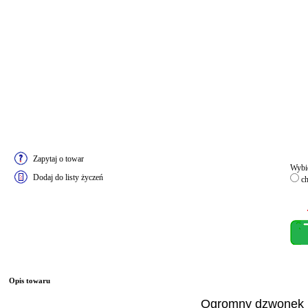
Zapytaj o towar
Wybie
Dodaj do listy życzeń
c
Opis towaru
Ogromny dzwonek