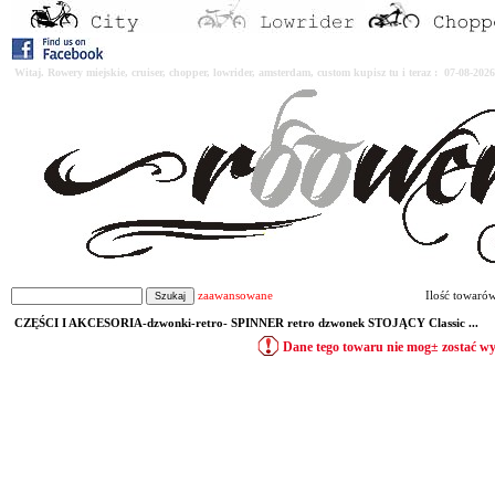
Witaj. Rowery miejskie, cruiser, chopper, lowrider, amsterdam, custom kupisz tu i teraz : 07-08-2
zaawansowane
Ilość towaró
CZĘŚCI I AKCESORIA-dzwonki-retro- SPINNER retro dzwonek STOJĄCY Classic ...
Dane tego towaru nie mog± zostać w