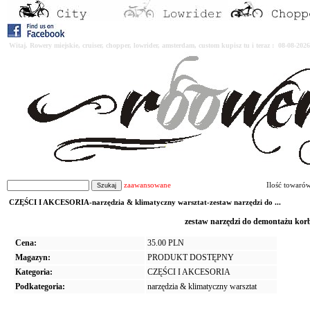
Witaj. Rowery miejskie, cruiser, chopper, lowrider, amsterdam, custom kupisz tu i teraz : 08-08-2
zaawansowane
Ilość towaró
CZĘŚCI I AKCESORIA-narzędzia & klimatyczny warsztat-zestaw narzędzi do ...
zestaw narzędzi do demontażu kor
Cena:
35.00 PLN
Magazyn:
PRODUKT DOSTĘPNY
Kategoria:
CZĘŚCI I AKCESORIA
Podkategoria:
narzędzia & klimatyczny warsztat