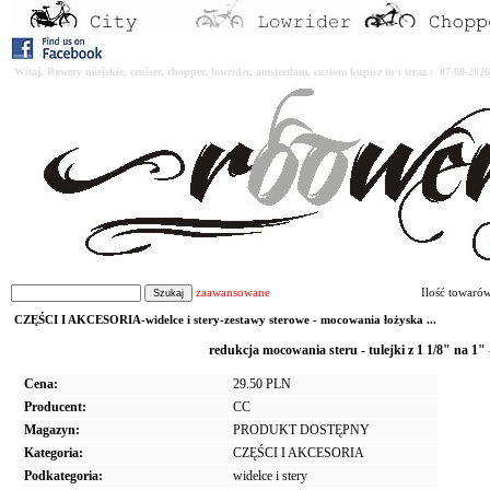
Witaj. Rowery miejskie, cruiser, chopper, lowrider, amsterdam, custom kupisz tu i teraz : 07-08-2
zaawansowane
Ilość towaró
CZĘŚCI I AKCESORIA-widelce i stery-zestawy sterowe - mocowania łożyska ...
redukcja mocowania steru - tulejki z 1 1/8" na 
Cena:
29.50 PLN
Producent:
CC
Magazyn:
PRODUKT DOSTĘPNY
Kategoria:
CZĘŚCI I AKCESORIA
Podkategoria:
widelce i stery