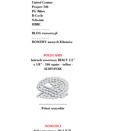
United Cruiser
Project 346
PG Bikes
B-Cycle
Schwinn
HBBC
. . . . . . . . . .
BLOG roowery.pl
. . . . . . . . . .
ROWERY naszych Klientów
POLECAMY
łańcuch rowerowy BIAŁY 1/2"
x 1/8" - 166 ogniw - teflon -
AL0034SAK
------------------------
Pokaż wszystkie
NOWOŚCI
dętka rowerowa 20x3.0 76-