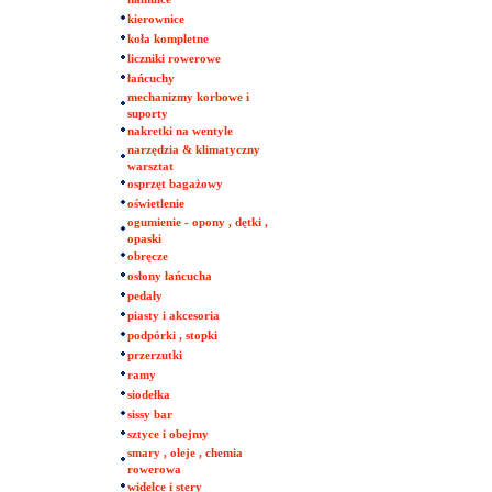
kierownice
koła kompletne
liczniki rowerowe
łańcuchy
mechanizmy korbowe i
suporty
nakretki na wentyle
narzędzia & klimatyczny
warsztat
osprzęt bagażowy
oświetlenie
ogumienie - opony , dętki ,
opaski
obręcze
osłony łańcucha
pedały
piasty i akcesoria
podpórki , stopki
przerzutki
ramy
siodełka
sissy bar
sztyce i obejmy
smary , oleje , chemia
rowerowa
widelce i stery