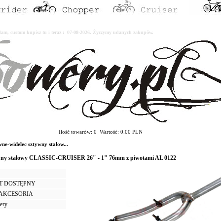
erdam, custom kupisz tu i teraz : 07-08-2026. Życzymy udanych zakupów.
Ilość towarów: 0 Wartość: 0.00 PLN
e-widelec sztywny stalow...
ywny stalowy CLASSIC-CRUISER 26" - 1" 76mm z piwotami AL 0122
T DOSTĘPNY
I AKCESORIA
tery