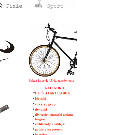
Pokaż koszyk
|
Złóż zamówienie
KATEGORIE
CZĘŚCI I AKCESORIA
błotniki
chwyty , gripy
dzwonki
dźwignie i manetki zmiany
biegów
emblematy i naklejki
gadżety na prezent
hamulce