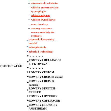
--
akcesoria do widelców
--
widelce amortyzowane
typu spinger
--
widelce sztywne
--
widelce dwupólkowe
--
amortyzatory
--
zestawy sterowe -
mocowania łożyska
redukcje
wsporniki kierownicy -
mostki
zabezpieczenia
zębatki i wolnobiegi
. . . . . . . . . .
ROWERY I HULAJNOGI
ELEKTRYCZNE
 regulacjom GPSR
. . . . . . . . . .
ROWERY CUSTOM
ROWERY CRUISER męskie
ROWERY CRUISER
damskie
ROWERY STRETCH-
CRUISER
ROWERY LOWRIDER
ROWERY CAFE RACER
ROWERY MIEJSKIE i
AMSTERDAM