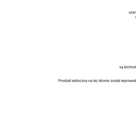
szer
są techno
Produkt widoczny na tej stronie został wprowa