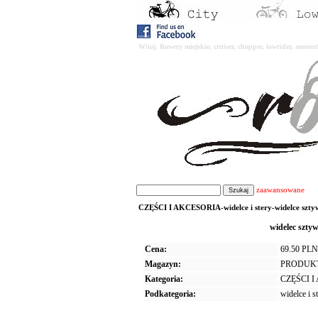
Witaj. Rowery miejskie, cruiser, chopper, lowrider, amst
zaawansowane
CZĘŚCI I AKCESORIA-widelce i stery-widelce sztywn
widelec szt
Cena:
69.50 PLN
Magazyn:
PRODUK
Kategoria:
CZĘŚCI 
Podkategoria:
widelce i s