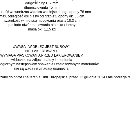
długość rury 167 mm
długość gwintu 45 mm
okość wewnętrzna widelca w miejscu biegu opony 78 mm
max. odległość osi piasty od grzbietu opony ok. 36 cm
szerokość w miejscu mocowania piasty 10,3 cm
posiada otwór mocowania błotnika / lampy
masa ok.. 1,15 kg
UWAGA - WIDELEC JEST SUROWY
NIE LAKIEROWANY
WYMAGA PIASKOWANIA PRZED LAKIEROWANIEM
widoczne na zdjęciu naloty i utlenienia
logicznym następstwem spawania i zastosowanych materiałów
nie są wadą i wymagają usunięcia
dzony do obrotu na terenie Unii Europejskiej przed 12 grudnia 2024 i nie podlega